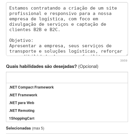
3959
Quais habilidades são desejadas?
(Opcional)
.NET Compact Framework
.NET Framework
.NET para Web
.NET Remoting
1ShoppingCart
3DS Max
Selecionadas
(max 5)
3GSM