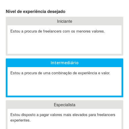
4D Dimension
Nível de experiência desejado
802.11
Iniciante
A&P
A-GPS
Estou a procura de freelancers com os menores valores.
A2Billing
AAUS Scientific Diver
Ab Initio
ABAP
Intermediário
Abaqus
Estou a procura de uma combinação de experiência e valor.
ABBYY FineReader
ABIS
AbleCommerce
Ableton
Especialista
Ableton Live
Ableton Push
Estou disposto a pagar valores mais elevados para freelancers
Abstract
experientes.
Abstract Window Toolkit (AWT)