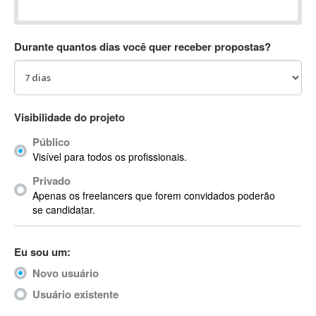
Absynth
AC Drives
Durante quantos dias você quer receber propostas?
AC3
ACARS
AccountMate
ACDSee
Visibilidade do projeto
ACID Pro
Público
ACPI
Visível para todos os profissionais.
Acrobat
Acrobat X
Privado
Apenas os freelancers que forem convidados poderão
Acronis
se candidatar.
ACT
Actian
Eu sou um:
Actimize
ActionScript
Novo usuário
ActionScript 3
Usuário existente
Active Directory