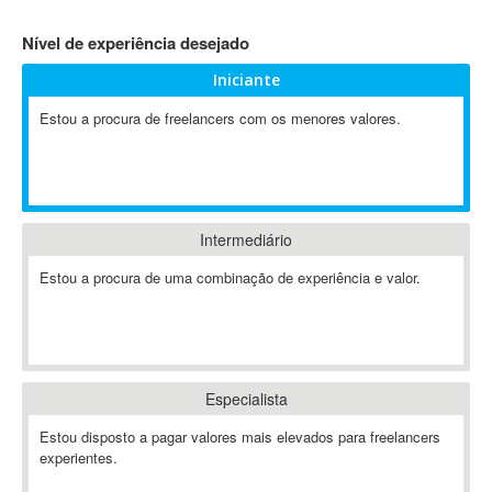
4D Dimension
Nível de experiência desejado
802.11
Iniciante
A&P
A-GPS
Estou a procura de freelancers com os menores valores.
A2Billing
AAUS Scientific Diver
Ab Initio
ABAP
Intermediário
Abaqus
Estou a procura de uma combinação de experiência e valor.
ABBYY FineReader
ABIS
AbleCommerce
Ableton
Especialista
Ableton Live
Ableton Push
Estou disposto a pagar valores mais elevados para freelancers
Abstract
experientes.
Abstract Window Toolkit (AWT)