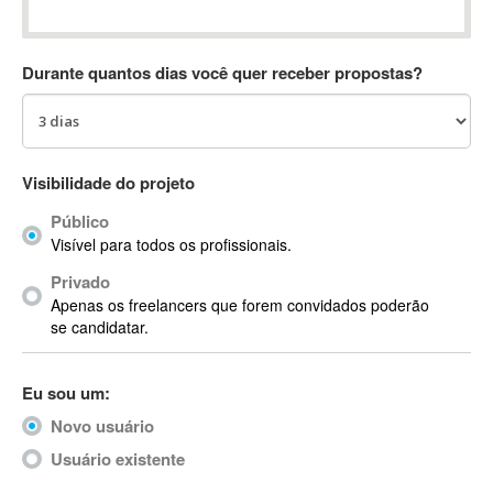
Absynth
AC Drives
Durante quantos dias você quer receber propostas?
AC3
ACARS
AccountMate
ACDSee
Visibilidade do projeto
ACID Pro
Público
ACPI
Visível para todos os profissionais.
Acrobat
Acrobat X
Privado
Apenas os freelancers que forem convidados poderão
Acronis
se candidatar.
ACT
Actian
Eu sou um:
Actimize
ActionScript
Novo usuário
ActionScript 3
Usuário existente
Active Directory