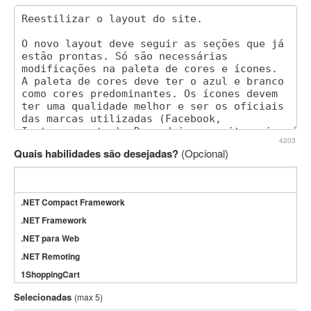
4203
Quais habilidades são desejadas?
(Opcional)
.NET Compact Framework
.NET Framework
.NET para Web
.NET Remoting
1ShoppingCart
3DS Max
Selecionadas
(max 5)
3GSM