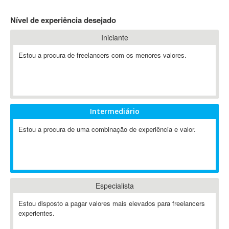
4D Dimension
Nível de experiência desejado
802.11
Iniciante
A&P
A-GPS
Estou a procura de freelancers com os menores valores.
A2Billing
AAUS Scientific Diver
Ab Initio
ABAP
Intermediário
Abaqus
Estou a procura de uma combinação de experiência e valor.
ABBYY FineReader
ABIS
AbleCommerce
Ableton
Especialista
Ableton Live
Ableton Push
Estou disposto a pagar valores mais elevados para freelancers
Abstract
experientes.
Abstract Window Toolkit (AWT)