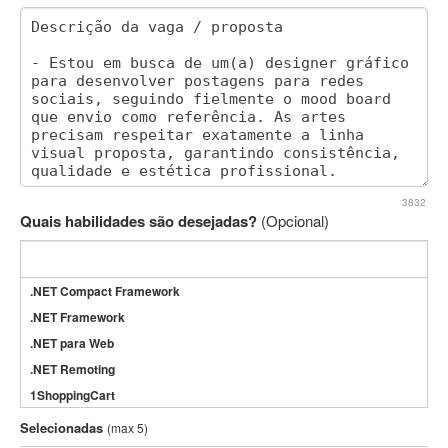
3832
Quais habilidades são desejadas?
(Opcional)
.NET Compact Framework
.NET Framework
.NET para Web
.NET Remoting
1ShoppingCart
3DS Max
Selecionadas
(max 5)
3GSM