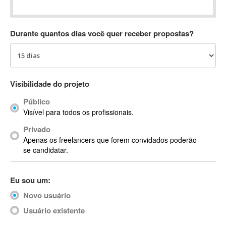
Absynth
AC Drives
Durante quantos dias você quer receber propostas?
AC3
ACARS
AccountMate
ACDSee
Visibilidade do projeto
ACID Pro
Público
ACPI
Visível para todos os profissionais.
Acrobat
Acrobat X
Privado
Apenas os freelancers que forem convidados poderão
Acronis
se candidatar.
ACT
Actian
Eu sou um:
Actimize
ActionScript
Novo usuário
ActionScript 3
Usuário existente
Active Directory