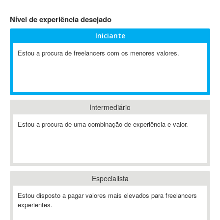
4D Dimension
Nível de experiência desejado
802.11
Iniciante
A&P
A-GPS
Estou a procura de freelancers com os menores valores.
A2Billing
AAUS Scientific Diver
Ab Initio
ABAP
Intermediário
Abaqus
Estou a procura de uma combinação de experiência e valor.
ABBYY FineReader
ABIS
AbleCommerce
Ableton
Especialista
Ableton Live
Ableton Push
Estou disposto a pagar valores mais elevados para freelancers
Abstract
experientes.
Abstract Window Toolkit (AWT)