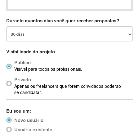
Absynth
AC Drives
Durante quantos dias você quer receber propostas?
AC3
ACARS
AccountMate
ACDSee
Visibilidade do projeto
ACID Pro
Público
ACPI
Visível para todos os profissionais.
Acrobat
Acrobat X
Privado
Apenas os freelancers que forem convidados poderão
Acronis
se candidatar.
ACT
Actian
Eu sou um:
Actimize
ActionScript
Novo usuário
ActionScript 3
Usuário existente
Active Directory