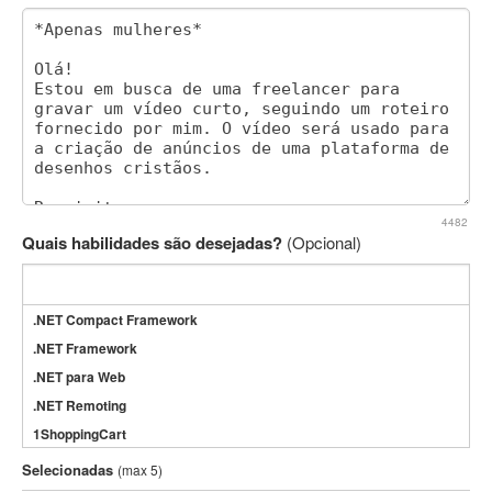
4482
Quais habilidades são desejadas?
(Opcional)
.NET Compact Framework
.NET Framework
.NET para Web
.NET Remoting
1ShoppingCart
3DS Max
Selecionadas
(max 5)
3GSM