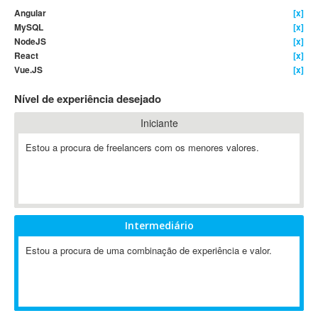
Angular
[x]
4D Dimension
MySQL
[x]
802.11
NodeJS
[x]
A&P
React
[x]
Vue.JS
[x]
A-GPS
A2Billing
Nível de experiência desejado
AAUS Scientific Diver
Iniciante
Ab Initio
ABAP
Estou a procura de freelancers com os menores valores.
Abaqus
ABBYY FineReader
ABIS
AbleCommerce
Intermediário
Ableton
Estou a procura de uma combinação de experiência e valor.
Ableton Live
Ableton Push
Abstract
Abstract Window Toolkit (AWT)