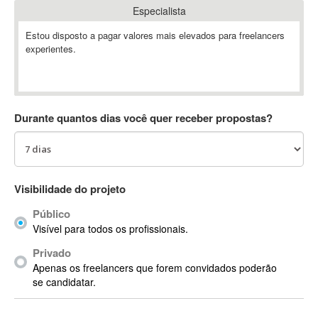
Especialista
Absynth
AC Drives
Estou disposto a pagar valores mais elevados para freelancers
experientes.
AC3
ACARS
AccountMate
ACDSee
Durante quantos dias você quer receber propostas?
ACID Pro
ACPI
Acrobat
Acrobat X
Visibilidade do projeto
Acronis
Público
ACT
Visível para todos os profissionais.
Actian
Privado
Actimize
Apenas os freelancers que forem convidados poderão
ActionScript
se candidatar.
ActionScript 3
Active Directory