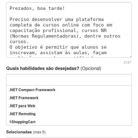
2127
Quais habilidades são desejadas?
(Opcional)
.NET Compact Framework
.NET Framework
.NET para Web
.NET Remoting
1ShoppingCart
3DS Max
Selecionadas
(max 5)
3GSM