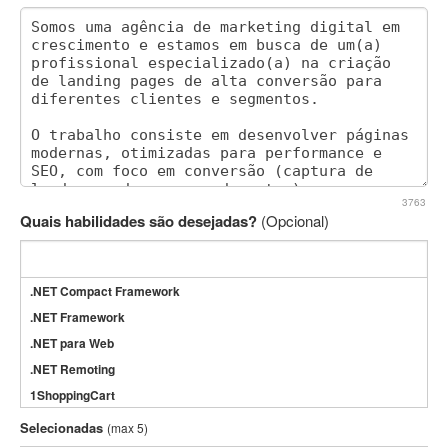
3763
Quais habilidades são desejadas?
(Opcional)
.NET Compact Framework
.NET Framework
.NET para Web
.NET Remoting
1ShoppingCart
3DS Max
Selecionadas
(max 5)
3GSM