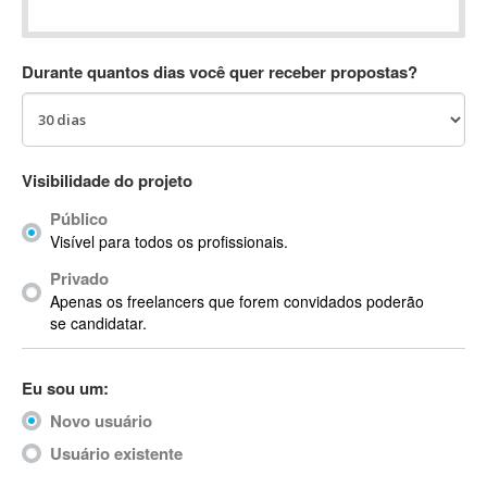
Absynth
AC Drives
Durante quantos dias você quer receber propostas?
AC3
ACARS
AccountMate
ACDSee
Visibilidade do projeto
ACID Pro
Público
ACPI
Visível para todos os profissionais.
Acrobat
Acrobat X
Privado
Apenas os freelancers que forem convidados poderão
Acronis
se candidatar.
ACT
Actian
Eu sou um:
Actimize
ActionScript
Novo usuário
ActionScript 3
Usuário existente
Active Directory