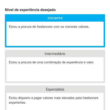
4D Dimension
Nível de experiência desejado
802.11
Iniciante
A&P
A-GPS
Estou a procura de freelancers com os menores valores.
A2Billing
AAUS Scientific Diver
Ab Initio
ABAP
Intermediário
Abaqus
Estou a procura de uma combinação de experiência e valor.
ABBYY FineReader
ABIS
AbleCommerce
Ableton
Especialista
Ableton Live
Ableton Push
Estou disposto a pagar valores mais elevados para freelancers
Abstract
experientes.
Abstract Window Toolkit (AWT)