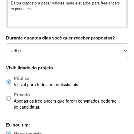
Estou disposto a pagar valores mais elevados para freelancers
Absynth
experientes.
AC Drives
AC3
ACARS
AccountMate
Durante quantos dias você quer receber propostas?
ACDSee
ACID Pro
ACPI
Visibilidade do projeto
Acrobat
Acrobat X
Público
Acronis
Visível para todos os profissionais.
ACT
Privado
Actian
Apenas os freelancers que forem convidados poderão
se candidatar.
Actimize
ActionScript
ActionScript 3
Eu sou um:
Active Directory
Novo usuário