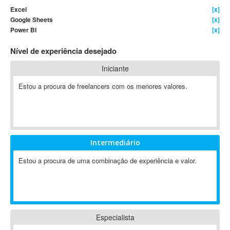
Excel
[x]
4D Dimension
Google Sheets
[x]
802.11
Power BI
[x]
A&P
Nível de experiência desejado
A-GPS
A2Billing
Iniciante
AAUS Scientific Diver
Estou a procura de freelancers com os menores valores.
Ab Initio
ABAP
Abaqus
ABBYY FineReader
Intermediário
ABIS
AbleCommerce
Estou a procura de uma combinação de experiência e valor.
Ableton
Ableton Live
Ableton Push
Abstract
Especialista
Abstract Window Toolkit (AWT)