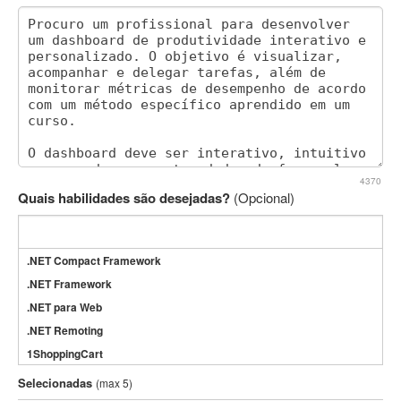
4370
Quais habilidades são desejadas?
(Opcional)
.NET Compact Framework
.NET Framework
.NET para Web
.NET Remoting
1ShoppingCart
3DS Max
Selecionadas
(max 5)
3GSM