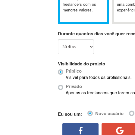
A&P
freelancers com os
uma comb
menores valores.
experiênci
A-GPS
A2Billing
AAUS Scientific Diver
Durante quantos dias você quer rec
Ab Initio
ABAP
Abaqus
ABBYY FineReader
Visibilidade do projeto
ABIS
Público
AbleCommerce
Visível para todos os profissionais.
Ableton
Privado
Ableton Live
Apenas os freelancers que forem co
Ableton Push
Abstract
Novo usuário
Eu sou um:
Abstract Window Toolkit (AWT)
Absynth
AC Drives