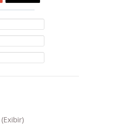
s
(Exibir)