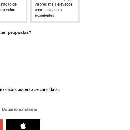
inação de
valores mais elevados
a e valor.
para freelancers
experientes.
eber propostas?
nvidados poderão se candidatar.
Usuário existente