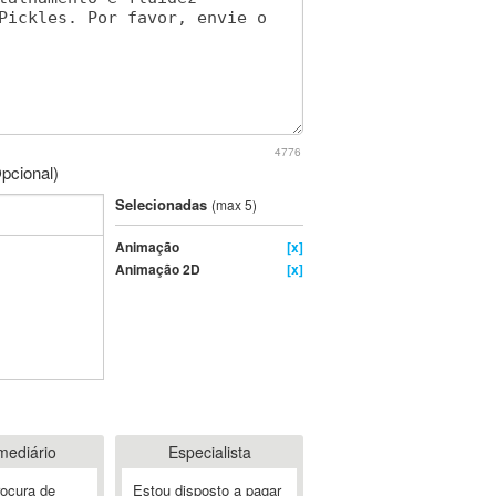
4776
pcional)
Selecionadas
(max 5)
Animação
[x]
Animação 2D
[x]
mediário
Especialista
rocura de
Estou disposto a pagar