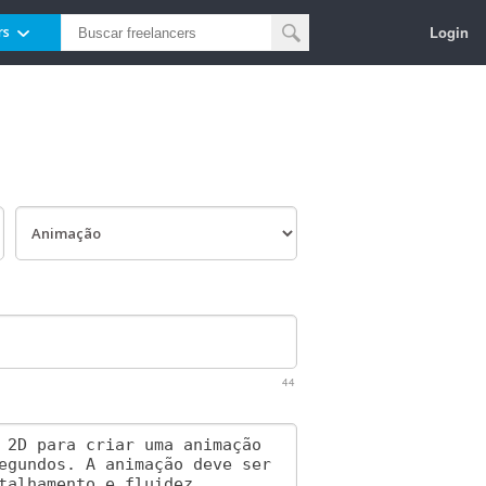
Login
rs
44