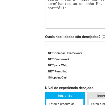
Quais habilidades são desejadas?
(O
.NET Compact Framework
.NET Framework
.NET para Web
.NET Remoting
1ShoppingCart
3DS Max
Nível de experiência desejado
3GSM
Iniciante
Inter
4D Dimension
802.11
Estou a procura de
Estou a p