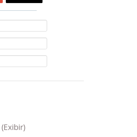
s
(Exibir)