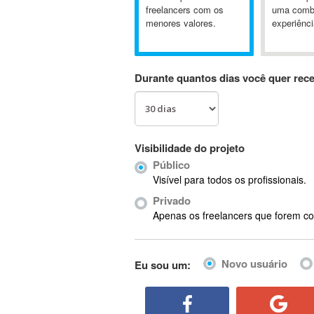
A&P
freelancers com os
uma comb
menores valores.
experiênci
A-GPS
A2Billing
AAUS Scientific Diver
Durante quantos dias você quer rec
Ab Initio
ABAP
Abaqus
ABBYY FineReader
Visibilidade do projeto
ABIS
Público
AbleCommerce
Visível para todos os profissionais.
Ableton
Privado
Ableton Live
Apenas os freelancers que forem co
Ableton Push
Abstract
Novo usuário
Eu sou um:
Abstract Window Toolkit (AWT)
Absynth
AC Drives