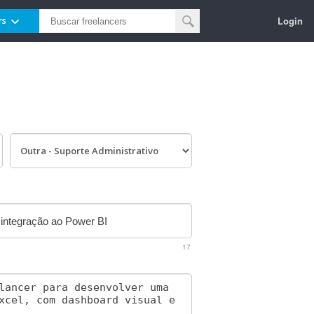
Login
rs
17