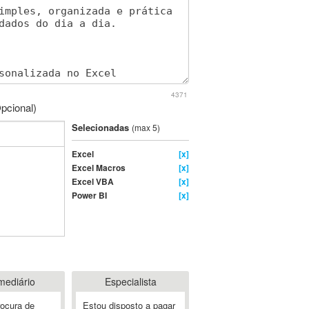
4371
pcional)
Selecionadas
(max 5)
Excel
[x]
Excel Macros
[x]
Excel VBA
[x]
Power BI
[x]
mediário
Especialista
rocura de
Estou disposto a pagar