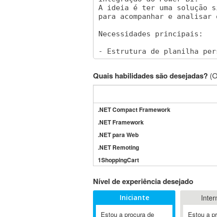
Quais habilidades são desejadas?
(O
.NET Compact Framework
.NET Framework
.NET para Web
.NET Remoting
1ShoppingCart
3DS Max
Nível de experiência desejado
3GSM
Iniciante
Inter
4D Dimension
802.11
Estou a procura de
Estou a p