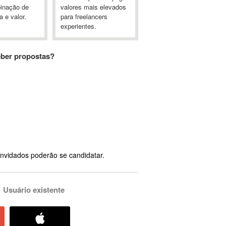
inação de
valores mais elevados
a e valor.
para freelancers
experientes.
eber propostas?
nvidados poderão se candidatar.
Usuário existente