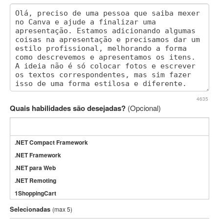
4635
Quais habilidades são desejadas?
(Opcional)
.NET Compact Framework
.NET Framework
.NET para Web
.NET Remoting
1ShoppingCart
3DS Max
Selecionadas
(max 5)
3GSM