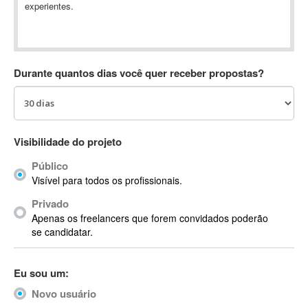
experientes.
Absynth
AC Drives
AC3
ACARS
Durante quantos dias você quer receber propostas?
AccountMate
ACDSee
ACID Pro
ACPI
Visibilidade do projeto
Acrobat
Público
Acrobat X
Visível para todos os profissionais.
Acronis
Privado
ACT
Apenas os freelancers que forem convidados poderão
Actian
se candidatar.
Actimize
ActionScript
Eu sou um:
ActionScript 3
Novo usuário
Active Directory