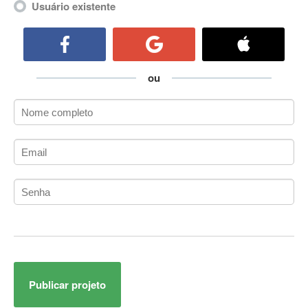
Usuário existente
ActiveCollab
ActiveX
ActiveX Data Objects (ADO)
Ada
ou
Adianti Framework
ADK
Administração
Administração Acadêmica
Administração de Artistas e Repertórios
Administração de Banco de Dados
Administração de Redes
Administração PostgreSQL
Administrador de Sistemas
ADO.NET
ADO.NET Entity Framework
Adobe After Effects
Publicar projeto
Adobe AIR