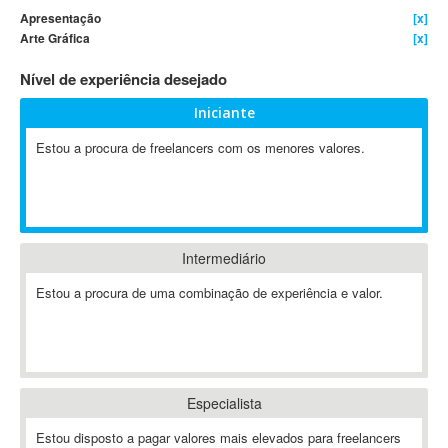
Apresentação
[x]
4D Dimension
Arte Gráfica
[x]
802.11
Nível de experiência desejado
A&P
A-GPS
Iniciante
A2Billing
Estou a procura de freelancers com os menores valores.
AAUS Scientific Diver
Ab Initio
ABAP
Abaqus
Intermediário
ABBYY FineReader
ABIS
Estou a procura de uma combinação de experiência e valor.
AbleCommerce
Ableton
Ableton Live
Ableton Push
Especialista
Abstract
Estou disposto a pagar valores mais elevados para freelancers
Abstract Window Toolkit (AWT)