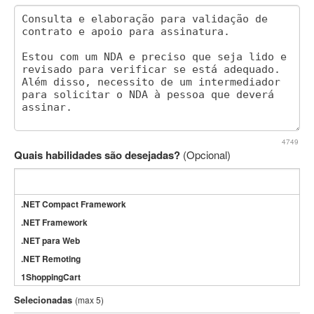
4749
Quais habilidades são desejadas?
(Opcional)
.NET Compact Framework
.NET Framework
.NET para Web
.NET Remoting
1ShoppingCart
3DS Max
Selecionadas
(max 5)
3GSM