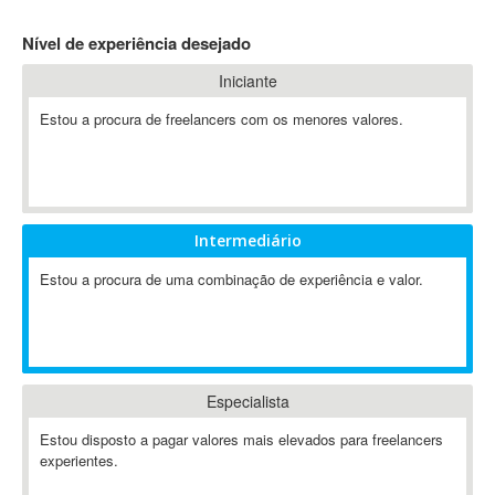
4D Dimension
Nível de experiência desejado
802.11
Iniciante
A&P
A-GPS
Estou a procura de freelancers com os menores valores.
A2Billing
AAUS Scientific Diver
Ab Initio
ABAP
Intermediário
Abaqus
Estou a procura de uma combinação de experiência e valor.
ABBYY FineReader
ABIS
AbleCommerce
Ableton
Especialista
Ableton Live
Ableton Push
Estou disposto a pagar valores mais elevados para freelancers
Abstract
experientes.
Abstract Window Toolkit (AWT)