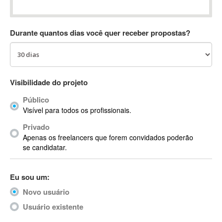
Absynth
AC Drives
Durante quantos dias você quer receber propostas?
AC3
ACARS
AccountMate
ACDSee
Visibilidade do projeto
ACID Pro
Público
ACPI
Visível para todos os profissionais.
Acrobat
Acrobat X
Privado
Apenas os freelancers que forem convidados poderão
Acronis
se candidatar.
ACT
Actian
Eu sou um:
Actimize
ActionScript
Novo usuário
ActionScript 3
Usuário existente
Active Directory