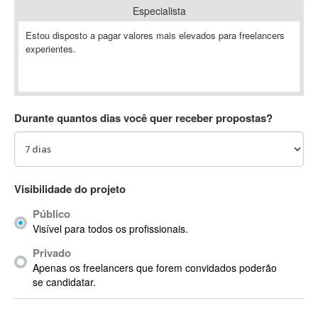
Especialista
Absynth
AC Drives
Estou disposto a pagar valores mais elevados para freelancers
experientes.
AC3
ACARS
AccountMate
ACDSee
Durante quantos dias você quer receber propostas?
ACID Pro
ACPI
Acrobat
Acrobat X
Visibilidade do projeto
Acronis
Público
ACT
Visível para todos os profissionais.
Actian
Privado
Actimize
Apenas os freelancers que forem convidados poderão
ActionScript
se candidatar.
ActionScript 3
Active Directory