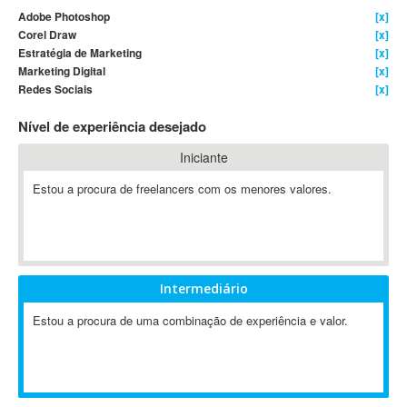
Adobe Photoshop
[x]
4D Dimension
Corel Draw
[x]
802.11
Estratégia de Marketing
[x]
A&P
Marketing Digital
[x]
Redes Sociais
[x]
A-GPS
A2Billing
Nível de experiência desejado
AAUS Scientific Diver
Iniciante
Ab Initio
ABAP
Estou a procura de freelancers com os menores valores.
Abaqus
ABBYY FineReader
ABIS
AbleCommerce
Intermediário
Ableton
Estou a procura de uma combinação de experiência e valor.
Ableton Live
Ableton Push
Abstract
Abstract Window Toolkit (AWT)