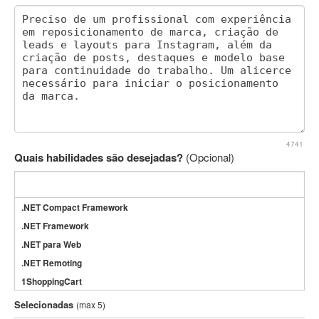
4741
Quais habilidades são desejadas?
(Opcional)
.NET Compact Framework
.NET Framework
.NET para Web
.NET Remoting
1ShoppingCart
3DS Max
Selecionadas
(max 5)
3GSM