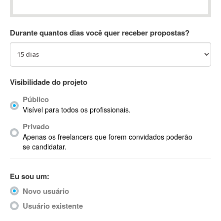
Absynth
AC Drives
Durante quantos dias você quer receber propostas?
AC3
ACARS
AccountMate
ACDSee
Visibilidade do projeto
ACID Pro
Público
ACPI
Visível para todos os profissionais.
Acrobat
Acrobat X
Privado
Apenas os freelancers que forem convidados poderão
Acronis
se candidatar.
ACT
Actian
Eu sou um:
Actimize
ActionScript
Novo usuário
ActionScript 3
Usuário existente
Active Directory