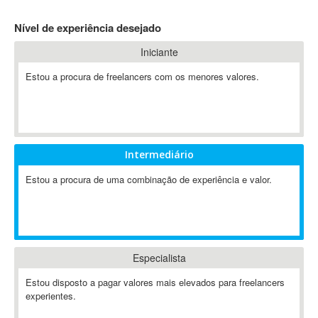
4D Dimension
Nível de experiência desejado
802.11
Iniciante
A&P
A-GPS
Estou a procura de freelancers com os menores valores.
A2Billing
AAUS Scientific Diver
Ab Initio
ABAP
Intermediário
Abaqus
Estou a procura de uma combinação de experiência e valor.
ABBYY FineReader
ABIS
AbleCommerce
Ableton
Especialista
Ableton Live
Ableton Push
Estou disposto a pagar valores mais elevados para freelancers
Abstract
experientes.
Abstract Window Toolkit (AWT)