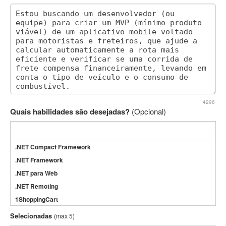
4296
Quais habilidades são desejadas?
(Opcional)
.NET Compact Framework
.NET Framework
.NET para Web
.NET Remoting
1ShoppingCart
3DS Max
Selecionadas
(max 5)
3GSM