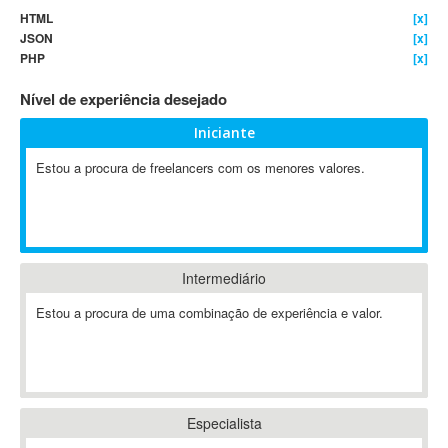
HTML
[x]
4D Dimension
JSON
[x]
802.11
PHP
[x]
A&P
Nível de experiência desejado
A-GPS
A2Billing
Iniciante
AAUS Scientific Diver
Estou a procura de freelancers com os menores valores.
Ab Initio
ABAP
Abaqus
ABBYY FineReader
Intermediário
ABIS
AbleCommerce
Estou a procura de uma combinação de experiência e valor.
Ableton
Ableton Live
Ableton Push
Abstract
Especialista
Abstract Window Toolkit (AWT)