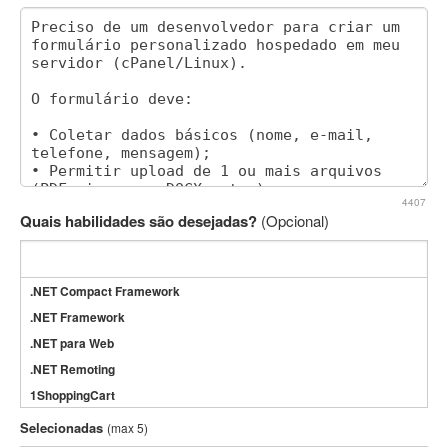
4407
Quais habilidades são desejadas?
(Opcional)
.NET Compact Framework
.NET Framework
.NET para Web
.NET Remoting
1ShoppingCart
3DS Max
Selecionadas
(max 5)
3GSM