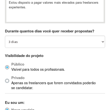
Estou disposto a pagar valores mais elevados para freelancers
Absynth
experientes.
AC Drives
AC3
ACARS
AccountMate
Durante quantos dias você quer receber propostas?
ACDSee
ACID Pro
ACPI
Visibilidade do projeto
Acrobat
Acrobat X
Público
Acronis
Visível para todos os profissionais.
ACT
Privado
Actian
Apenas os freelancers que forem convidados poderão
se candidatar.
Actimize
ActionScript
ActionScript 3
Eu sou um:
Active Directory
Novo usuário