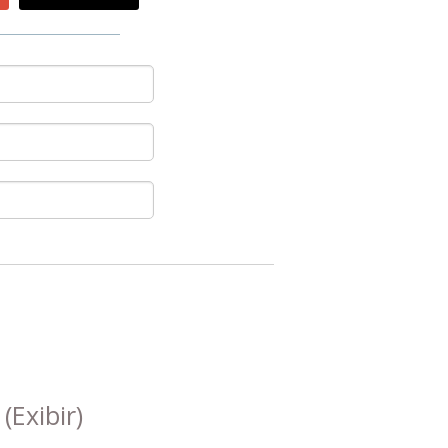
s
(Exibir)