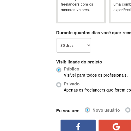
A&P
freelancers com os
uma comb
menores valores.
experiênci
A-GPS
A2Billing
AAUS Scientific Diver
Durante quantos dias você quer rec
Ab Initio
ABAP
Abaqus
ABBYY FineReader
Visibilidade do projeto
ABIS
Público
AbleCommerce
Visível para todos os profissionais.
Ableton
Privado
Ableton Live
Apenas os freelancers que forem co
Ableton Push
Abstract
Novo usuário
Eu sou um:
Abstract Window Toolkit (AWT)
Absynth
AC Drives