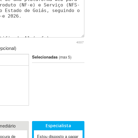
4007
pcional)
Selecionadas
(max 5)
mediário
Especialista
rocura de
Estou disposto a pagar