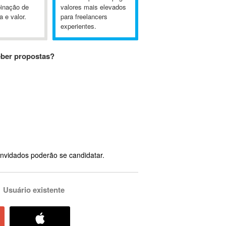
inação de
valores mais elevados
a e valor.
para freelancers
experientes.
eber propostas?
nvidados poderão se candidatar.
Usuário existente