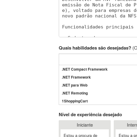
Quais habilidades são desejadas?
(O
.NET Compact Framework
.NET Framework
.NET para Web
.NET Remoting
1ShoppingCart
3DS Max
Nível de experiência desejado
3GSM
Iniciante
Inter
4D Dimension
802.11
Estou a procura de
Estou a p