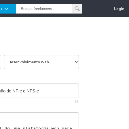
Login
rs
24