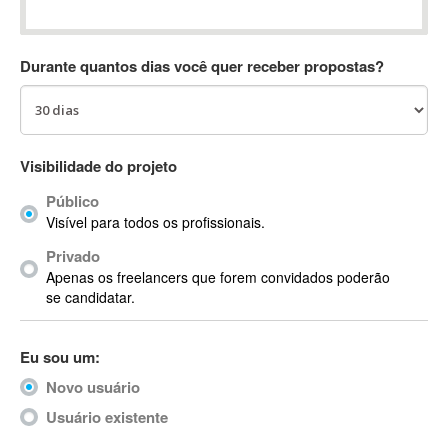
Absynth
AC Drives
Durante quantos dias você quer receber propostas?
AC3
ACARS
AccountMate
ACDSee
Visibilidade do projeto
ACID Pro
Público
ACPI
Visível para todos os profissionais.
Acrobat
Acrobat X
Privado
Apenas os freelancers que forem convidados poderão
Acronis
se candidatar.
ACT
Actian
Eu sou um:
Actimize
ActionScript
Novo usuário
ActionScript 3
Usuário existente
Active Directory