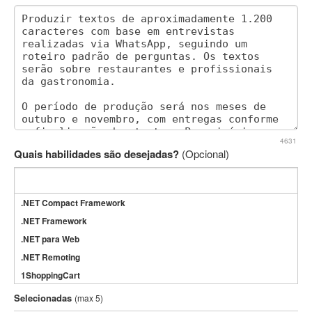
4631
Quais habilidades são desejadas?
(Opcional)
.NET Compact Framework
.NET Framework
.NET para Web
.NET Remoting
1ShoppingCart
3DS Max
Selecionadas
(max 5)
3GSM