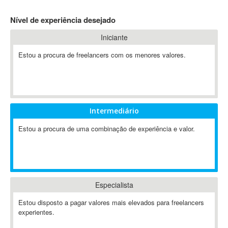
4D Dimension
Nível de experiência desejado
802.11
Iniciante
A&P
A-GPS
Estou a procura de freelancers com os menores valores.
A2Billing
AAUS Scientific Diver
Ab Initio
ABAP
Intermediário
Abaqus
Estou a procura de uma combinação de experiência e valor.
ABBYY FineReader
ABIS
AbleCommerce
Ableton
Especialista
Ableton Live
Ableton Push
Estou disposto a pagar valores mais elevados para freelancers
Abstract
experientes.
Abstract Window Toolkit (AWT)