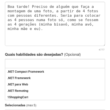
4777
Quais habilidades são desejadas?
(Opcional)
.NET Compact Framework
.NET Framework
.NET para Web
.NET Remoting
1ShoppingCart
3DS Max
Selecionadas
(max 5)
3GSM