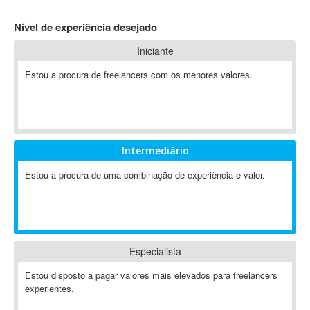
4D Dimension
Nível de experiência desejado
802.11
Iniciante
A&P
A-GPS
Estou a procura de freelancers com os menores valores.
A2Billing
AAUS Scientific Diver
Ab Initio
ABAP
Intermediário
Abaqus
Estou a procura de uma combinação de experiência e valor.
ABBYY FineReader
ABIS
AbleCommerce
Ableton
Especialista
Ableton Live
Ableton Push
Estou disposto a pagar valores mais elevados para freelancers
Abstract
experientes.
Abstract Window Toolkit (AWT)