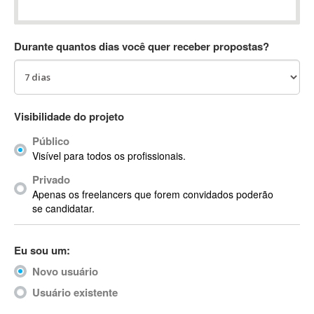
Absynth
AC Drives
Durante quantos dias você quer receber propostas?
AC3
ACARS
AccountMate
ACDSee
Visibilidade do projeto
ACID Pro
Público
ACPI
Visível para todos os profissionais.
Acrobat
Acrobat X
Privado
Apenas os freelancers que forem convidados poderão
Acronis
se candidatar.
ACT
Actian
Eu sou um:
Actimize
ActionScript
Novo usuário
ActionScript 3
Usuário existente
Active Directory