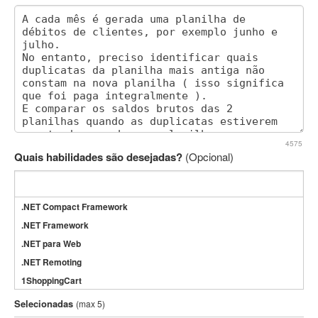
4575
Quais habilidades são desejadas?
(Opcional)
.NET Compact Framework
.NET Framework
.NET para Web
.NET Remoting
1ShoppingCart
3DS Max
Selecionadas
(max 5)
3GSM