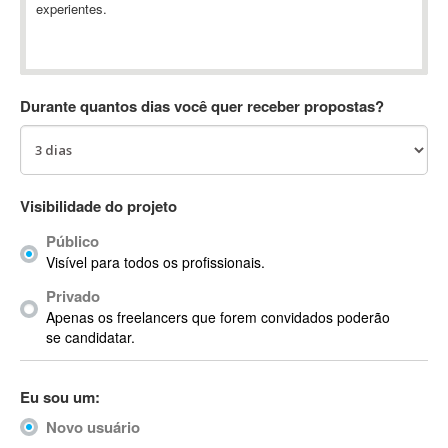
experientes.
Absynth
AC Drives
AC3
ACARS
Durante quantos dias você quer receber propostas?
AccountMate
ACDSee
ACID Pro
ACPI
Visibilidade do projeto
Acrobat
Público
Acrobat X
Visível para todos os profissionais.
Acronis
Privado
ACT
Apenas os freelancers que forem convidados poderão
Actian
se candidatar.
Actimize
ActionScript
Eu sou um:
ActionScript 3
Novo usuário
Active Directory