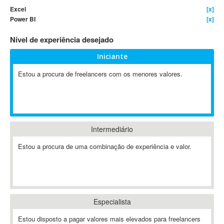
Excel
[x]
4D Dimension
Power BI
[x]
802.11
Nível de experiência desejado
A&P
A-GPS
Iniciante
A2Billing
Estou a procura de freelancers com os menores valores.
AAUS Scientific Diver
Ab Initio
ABAP
Abaqus
Intermediário
ABBYY FineReader
ABIS
Estou a procura de uma combinação de experiência e valor.
AbleCommerce
Ableton
Ableton Live
Ableton Push
Especialista
Abstract
Estou disposto a pagar valores mais elevados para freelancers
Abstract Window Toolkit (AWT)