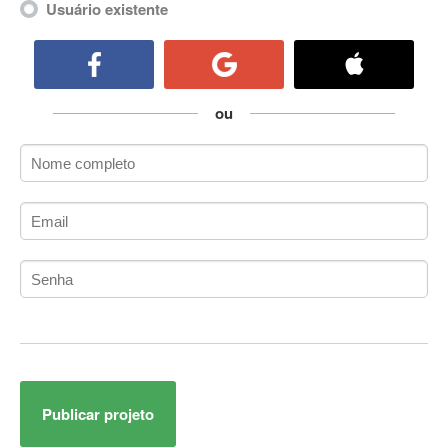
Usuário existente
ActiveCollab
ActiveX
ActiveX Data Objects (ADO)
Ada
ou
Adianti Framework
ADK
Administração
Administração Acadêmica
Administração de Artistas e Repertórios
Administração de Banco de Dados
Administração de Redes
Administração PostgreSQL
Administrador de Sistemas
ADO.NET
ADO.NET Entity Framework
Adobe After Effects
Publicar projeto
Adobe AIR