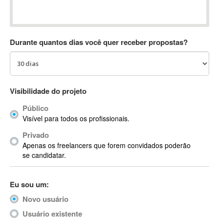
Absynth
AC Drives
AC3
Durante quantos dias você quer receber propostas?
ACARS
AccountMate
ACDSee
ACID Pro
Visibilidade do projeto
ACPI
Público
Acrobat
Visível para todos os profissionais.
Acrobat X
Privado
Acronis
Apenas os freelancers que forem convidados poderão
ACT
se candidatar.
Actian
Actimize
Eu sou um:
ActionScript
Novo usuário
ActionScript 3
Active Directory
Usuário existente