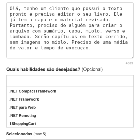
4683
Quais habilidades são desejadas?
(Opcional)
.NET Compact Framework
.NET Framework
.NET para Web
.NET Remoting
1ShoppingCart
3DS Max
Selecionadas
(max 5)
3GSM