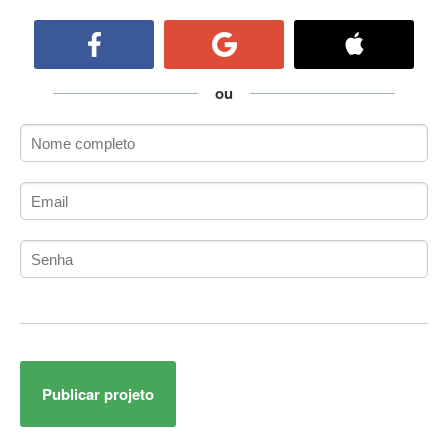
ActiveCollab
ActiveX
ActiveX Data Objects (ADO)
Ada
ou
Adianti Framework
ADK
Administração
Administração Acadêmica
Administração de Artistas e Repertórios
Administração de Banco de Dados
Administração de Redes
Administração PostgreSQL
Administrador de Sistemas
ADO.NET
ADO.NET Entity Framework
Publicar projeto
Adobe After Effects
Adobe AIR