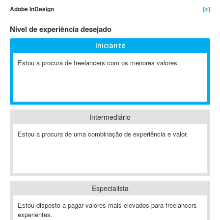
Adobe InDesign
[x]
4D Dimension
802.11
Nível de experiência desejado
A&P
Iniciante
A-GPS
Estou a procura de freelancers com os menores valores.
A2Billing
AAUS Scientific Diver
Ab Initio
ABAP
Abaqus
Intermediário
ABBYY FineReader
Estou a procura de uma combinação de experiência e valor.
ABIS
AbleCommerce
Ableton
Ableton Live
Especialista
Ableton Push
Abstract
Estou disposto a pagar valores mais elevados para freelancers
experientes.
Abstract Window Toolkit (AWT)