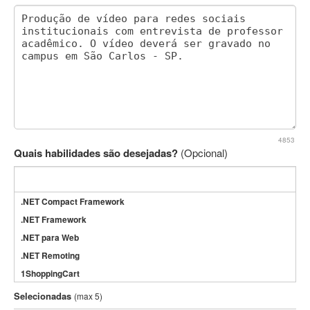
4853
Quais habilidades são desejadas?
(Opcional)
.NET Compact Framework
.NET Framework
.NET para Web
.NET Remoting
1ShoppingCart
3DS Max
Selecionadas
(max 5)
3GSM