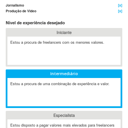
Jornalismo
[x]
4D Dimension
Produção de Video
[x]
802.11
Nível de experiência desejado
A&P
A-GPS
Iniciante
A2Billing
Estou a procura de freelancers com os menores valores.
AAUS Scientific Diver
Ab Initio
ABAP
Abaqus
Intermediário
ABBYY FineReader
ABIS
Estou a procura de uma combinação de experiência e valor.
AbleCommerce
Ableton
Ableton Live
Ableton Push
Especialista
Abstract
Estou disposto a pagar valores mais elevados para freelancers
Abstract Window Toolkit (AWT)