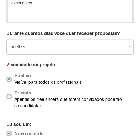
experientes.
Absynth
AC Drives
AC3
ACARS
Durante quantos dias você quer receber propostas?
AccountMate
ACDSee
ACID Pro
ACPI
Visibilidade do projeto
Acrobat
Público
Acrobat X
Visível para todos os profissionais.
Acronis
Privado
ACT
Apenas os freelancers que forem convidados poderão
Actian
se candidatar.
Actimize
ActionScript
Eu sou um:
ActionScript 3
Novo usuário
Active Directory