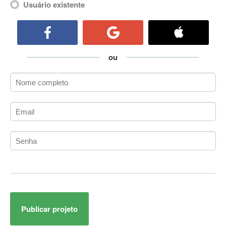
Usuário existente
ActiveCollab
ActiveX
ActiveX Data Objects (ADO)
Ada
ou
Adianti Framework
ADK
Administração
Administração Acadêmica
Administração de Artistas e Repertórios
Administração de Banco de Dados
Administração de Redes
Administração PostgreSQL
Administrador de Sistemas
ADO.NET
ADO.NET Entity Framework
Adobe After Effects
Publicar projeto
Adobe AIR