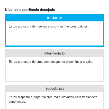
4D Dimension
Nível de experiência desejado
802.11
Iniciante
A&P
A-GPS
Estou a procura de freelancers com os menores valores.
A2Billing
AAUS Scientific Diver
Ab Initio
ABAP
Intermediário
Abaqus
Estou a procura de uma combinação de experiência e valor.
ABBYY FineReader
ABIS
AbleCommerce
Ableton
Especialista
Ableton Live
Ableton Push
Estou disposto a pagar valores mais elevados para freelancers
Abstract
experientes.
Abstract Window Toolkit (AWT)