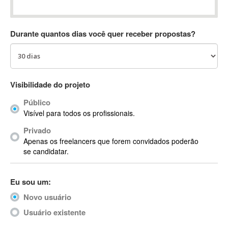
Absynth
AC Drives
Durante quantos dias você quer receber propostas?
AC3
ACARS
AccountMate
ACDSee
Visibilidade do projeto
ACID Pro
Público
ACPI
Visível para todos os profissionais.
Acrobat
Acrobat X
Privado
Apenas os freelancers que forem convidados poderão
Acronis
se candidatar.
ACT
Actian
Eu sou um:
Actimize
ActionScript
Novo usuário
ActionScript 3
Usuário existente
Active Directory