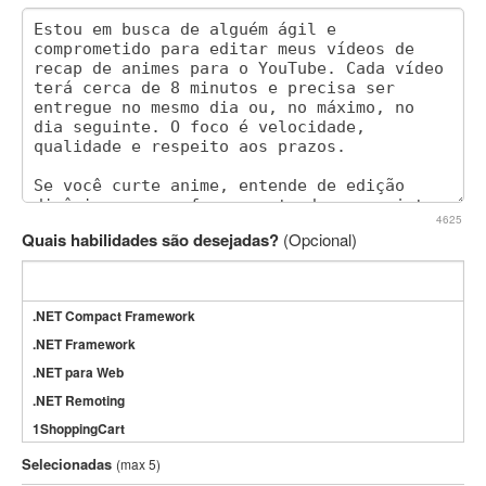
4625
Quais habilidades são desejadas?
(Opcional)
.NET Compact Framework
.NET Framework
.NET para Web
.NET Remoting
1ShoppingCart
3DS Max
Selecionadas
(max 5)
3GSM