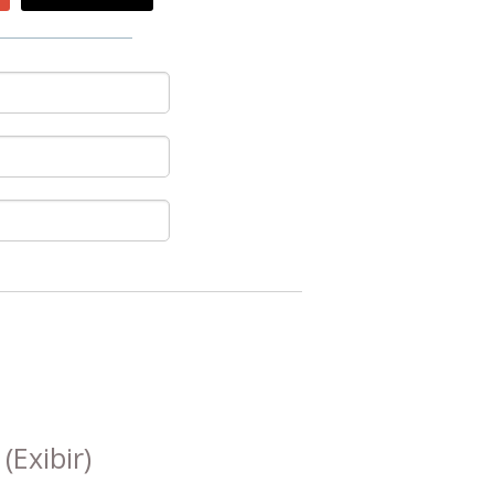
s
(Exibir)