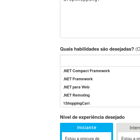
Quais habilidades são desejadas?
(O
.NET Compact Framework
.NET Framework
.NET para Web
.NET Remoting
1ShoppingCart
3DS Max
Nível de experiência desejado
3GSM
Iniciante
Inter
4D Dimension
802.11
Estou a procura de
Estou a p