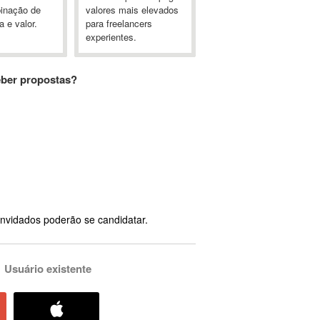
inação de
valores mais elevados
a e valor.
para freelancers
experientes.
eber propostas?
nvidados poderão se candidatar.
Usuário existente