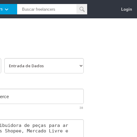
Login
rs
38