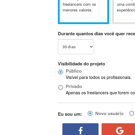
A&P
freelancers com os
uma comb
menores valores.
experiênci
A-GPS
A2Billing
AAUS Scientific Diver
Durante quantos dias você quer rec
Ab Initio
ABAP
Abaqus
ABBYY FineReader
Visibilidade do projeto
ABIS
Público
AbleCommerce
Visível para todos os profissionais.
Ableton
Privado
Ableton Live
Apenas os freelancers que forem co
Ableton Push
Abstract
Novo usuário
Eu sou um:
Abstract Window Toolkit (AWT)
Absynth
AC Drives