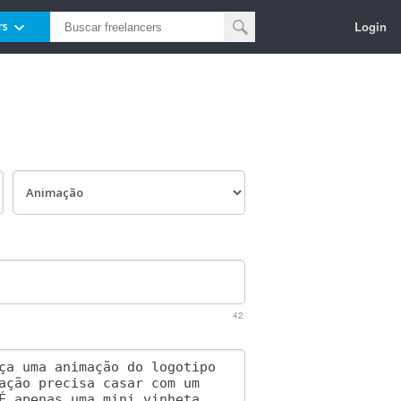
Login
rs
42