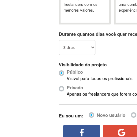
A&P
freelancers com os
uma comb
menores valores.
experiênci
A-GPS
A2Billing
AAUS Scientific Diver
Durante quantos dias você quer rec
Ab Initio
ABAP
Abaqus
ABBYY FineReader
Visibilidade do projeto
ABIS
Público
AbleCommerce
Visível para todos os profissionais.
Ableton
Privado
Ableton Live
Apenas os freelancers que forem co
Ableton Push
Abstract
Novo usuário
Eu sou um:
Abstract Window Toolkit (AWT)
Absynth
AC Drives