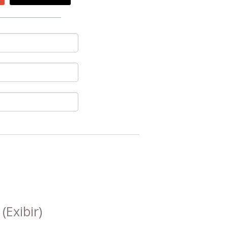
s
(Exibir)