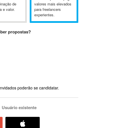
inação de
valores mais elevados
a e valor.
para freelancers
experientes.
eber propostas?
nvidados poderão se candidatar.
Usuário existente