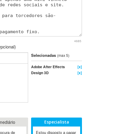
4685
pcional)
Selecionadas
(max 5)
Adobe After Effects
[x]
Design 3D
[x]
mediário
Especialista
rocura de
Estou disposto a pagar