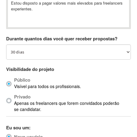
Estou disposto a pagar valores mais elevados para freelancers
Absynth
experientes.
AC Drives
AC3
ACARS
AccountMate
Durante quantos dias você quer receber propostas?
ACDSee
ACID Pro
ACPI
Visibilidade do projeto
Acrobat
Acrobat X
Público
Acronis
Visível para todos os profissionais.
ACT
Privado
Actian
Apenas os freelancers que forem convidados poderão
se candidatar.
Actimize
ActionScript
ActionScript 3
Eu sou um:
Active Directory
Novo usuário