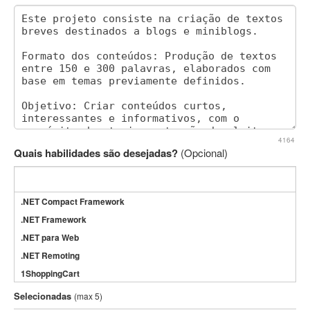
4164
Quais habilidades são desejadas?
(Opcional)
.NET Compact Framework
.NET Framework
.NET para Web
.NET Remoting
1ShoppingCart
3DS Max
Selecionadas
(max 5)
3GSM