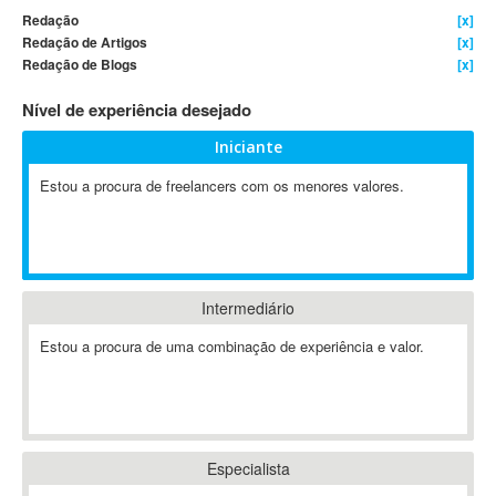
Redação
[x]
4D Dimension
Redação de Artigos
[x]
802.11
Redação de Blogs
[x]
A&P
Nível de experiência desejado
A-GPS
A2Billing
Iniciante
AAUS Scientific Diver
Estou a procura de freelancers com os menores valores.
Ab Initio
ABAP
Abaqus
ABBYY FineReader
Intermediário
ABIS
AbleCommerce
Estou a procura de uma combinação de experiência e valor.
Ableton
Ableton Live
Ableton Push
Abstract
Especialista
Abstract Window Toolkit (AWT)