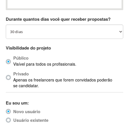
Absynth
AC Drives
Durante quantos dias você quer receber propostas?
AC3
ACARS
AccountMate
ACDSee
Visibilidade do projeto
ACID Pro
Público
ACPI
Visível para todos os profissionais.
Acrobat
Acrobat X
Privado
Apenas os freelancers que forem convidados poderão
Acronis
se candidatar.
ACT
Actian
Eu sou um:
Actimize
ActionScript
Novo usuário
ActionScript 3
Usuário existente
Active Directory