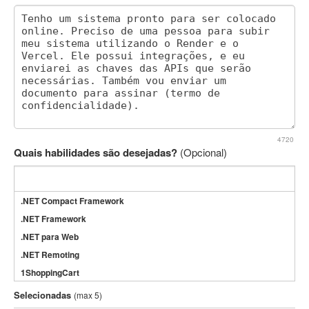
4720
Quais habilidades são desejadas?
(Opcional)
.NET Compact Framework
.NET Framework
.NET para Web
.NET Remoting
1ShoppingCart
3DS Max
Selecionadas
(max 5)
3GSM