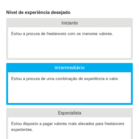
4D Dimension
Nível de experiência desejado
802.11
Iniciante
A&P
A-GPS
Estou a procura de freelancers com os menores valores.
A2Billing
AAUS Scientific Diver
Ab Initio
ABAP
Intermediário
Abaqus
Estou a procura de uma combinação de experiência e valor.
ABBYY FineReader
ABIS
AbleCommerce
Ableton
Especialista
Ableton Live
Ableton Push
Estou disposto a pagar valores mais elevados para freelancers
Abstract
experientes.
Abstract Window Toolkit (AWT)