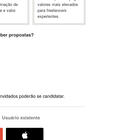
inação de
valores mais elevados
a e valor.
para freelancers
experientes.
eber propostas?
nvidados poderão se candidatar.
Usuário existente