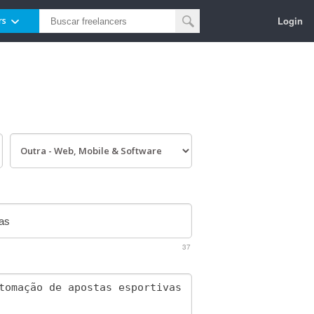
Login
rs
37