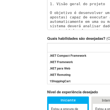
Quais habilidades são desejadas?
(O
.NET Compact Framework
.NET Framework
.NET para Web
.NET Remoting
1ShoppingCart
3DS Max
Nível de experiência desejado
3GSM
Iniciante
Inter
4D Dimension
802.11
Estou a procura de
Estou a p