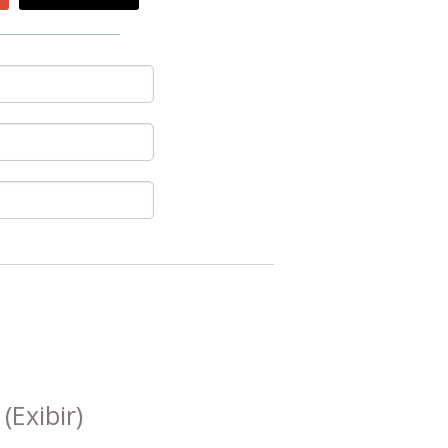
s
(Exibir)