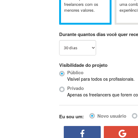
A&P
freelancers com os
uma comb
menores valores.
experiênci
A-GPS
A2Billing
AAUS Scientific Diver
Durante quantos dias você quer rec
Ab Initio
ABAP
Abaqus
ABBYY FineReader
Visibilidade do projeto
ABIS
Público
AbleCommerce
Visível para todos os profissionais.
Ableton
Privado
Ableton Live
Apenas os freelancers que forem co
Ableton Push
Abstract
Novo usuário
Eu sou um:
Abstract Window Toolkit (AWT)
Absynth
AC Drives