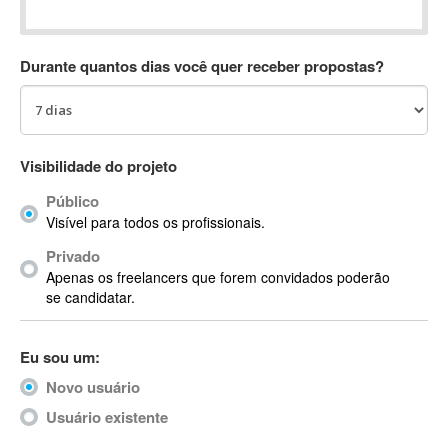
Absynth
AC Drives
Durante quantos dias você quer receber propostas?
AC3
ACARS
AccountMate
ACDSee
Visibilidade do projeto
ACID Pro
Público
ACPI
Visível para todos os profissionais.
Acrobat
Acrobat X
Privado
Apenas os freelancers que forem convidados poderão
Acronis
se candidatar.
ACT
Actian
Eu sou um:
Actimize
ActionScript
Novo usuário
ActionScript 3
Usuário existente
Active Directory