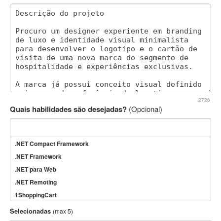
2726
Quais habilidades são desejadas?
(Opcional)
.NET Compact Framework
.NET Framework
.NET para Web
.NET Remoting
1ShoppingCart
3DS Max
Selecionadas
(max 5)
3GSM