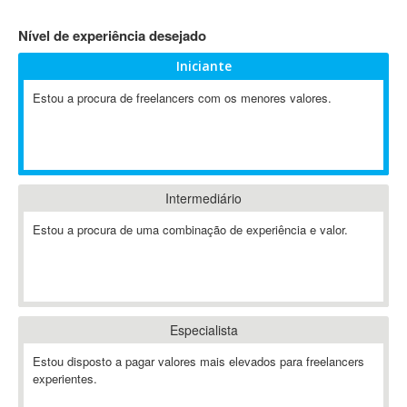
4D Dimension
Nível de experiência desejado
802.11
Iniciante
A&P
A-GPS
Estou a procura de freelancers com os menores valores.
A2Billing
AAUS Scientific Diver
Ab Initio
ABAP
Intermediário
Abaqus
Estou a procura de uma combinação de experiência e valor.
ABBYY FineReader
ABIS
AbleCommerce
Ableton
Especialista
Ableton Live
Ableton Push
Estou disposto a pagar valores mais elevados para freelancers
Abstract
experientes.
Abstract Window Toolkit (AWT)