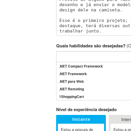
Quais habilidades são desejadas?
(O
.NET Compact Framework
.NET Framework
.NET para Web
.NET Remoting
1ShoppingCart
3DS Max
Nível de experiência desejado
3GSM
Iniciante
Inter
4D Dimension
802.11
Estou a procura de
Estou a p