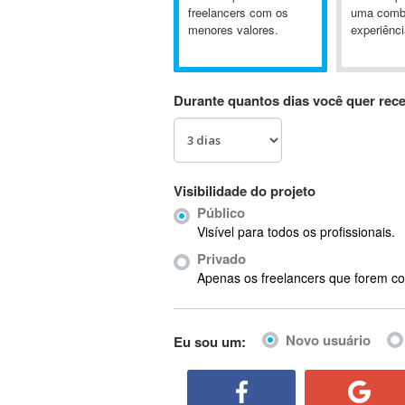
A&P
freelancers com os
uma comb
menores valores.
experiênci
A-GPS
A2Billing
AAUS Scientific Diver
Durante quantos dias você quer rec
Ab Initio
ABAP
Abaqus
ABBYY FineReader
Visibilidade do projeto
ABIS
Público
AbleCommerce
Visível para todos os profissionais.
Ableton
Privado
Ableton Live
Apenas os freelancers que forem co
Ableton Push
Abstract
Novo usuário
Eu sou um:
Abstract Window Toolkit (AWT)
Absynth
AC Drives