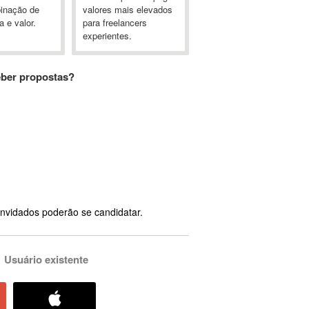
inação de
valores mais elevados
a e valor.
para freelancers
experientes.
eber propostas?
nvidados poderão se candidatar.
Usuário existente