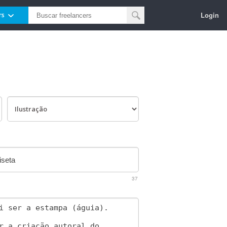
Login
rs
37