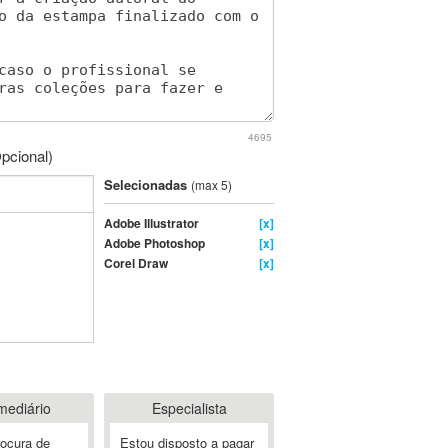
4695
pcional)
Selecionadas
(max 5)
Adobe Illustrator
[x]
Adobe Photoshop
[x]
Corel Draw
[x]
mediário
Especialista
rocura de
Estou disposto a pagar