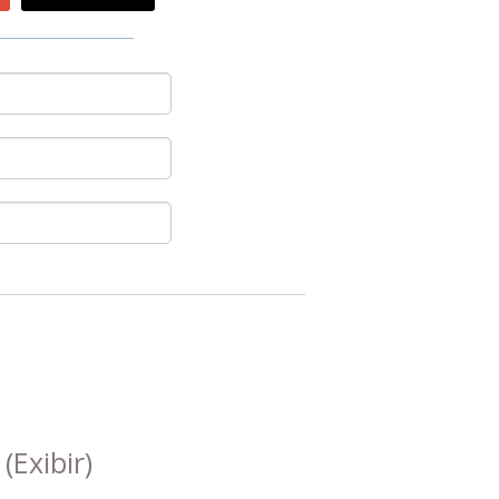
s
(Exibir)