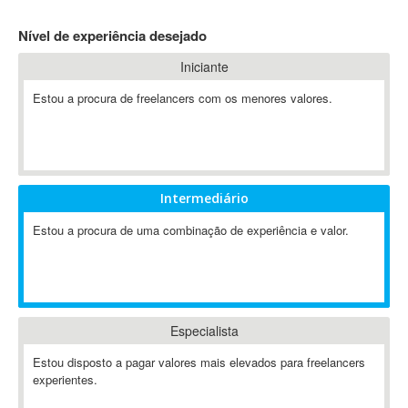
4D Dimension
Nível de experiência desejado
802.11
Iniciante
A&P
A-GPS
Estou a procura de freelancers com os menores valores.
A2Billing
AAUS Scientific Diver
Ab Initio
ABAP
Intermediário
Abaqus
Estou a procura de uma combinação de experiência e valor.
ABBYY FineReader
ABIS
AbleCommerce
Ableton
Especialista
Ableton Live
Ableton Push
Estou disposto a pagar valores mais elevados para freelancers
Abstract
experientes.
Abstract Window Toolkit (AWT)