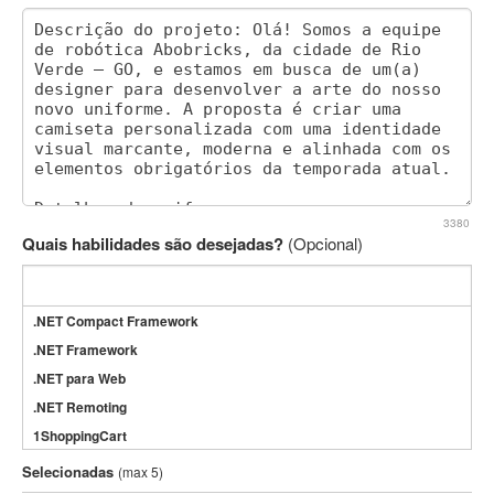
3380
Quais habilidades são desejadas?
(Opcional)
.NET Compact Framework
.NET Framework
.NET para Web
.NET Remoting
1ShoppingCart
3DS Max
Selecionadas
(max 5)
3GSM