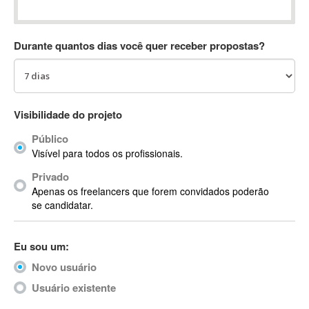
Absynth
AC Drives
Durante quantos dias você quer receber propostas?
AC3
ACARS
AccountMate
ACDSee
Visibilidade do projeto
ACID Pro
Público
ACPI
Visível para todos os profissionais.
Acrobat
Acrobat X
Privado
Apenas os freelancers que forem convidados poderão
Acronis
se candidatar.
ACT
Actian
Eu sou um:
Actimize
ActionScript
Novo usuário
ActionScript 3
Usuário existente
Active Directory