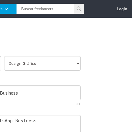
Login
rs
34