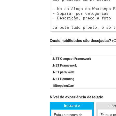
Quais habilidades são desejadas?
(O
.NET Compact Framework
.NET Framework
.NET para Web
.NET Remoting
1ShoppingCart
3DS Max
Nível de experiência desejado
3GSM
Iniciante
Inter
4D Dimension
802.11
Estou a procura de
Estou a p