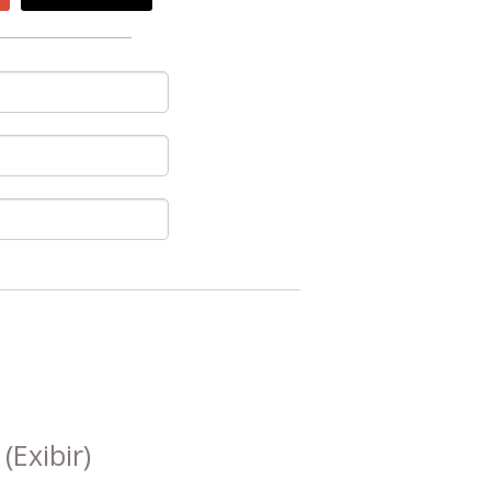
s
(Exibir)