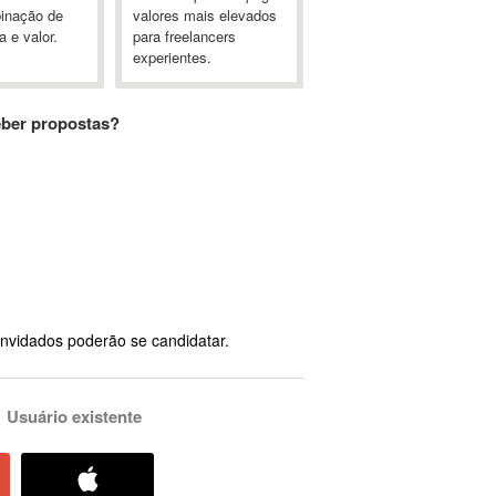
inação de
valores mais elevados
a e valor.
para freelancers
experientes.
eber propostas?
nvidados poderão se candidatar.
Usuário existente