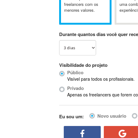
A&P
freelancers com os
uma comb
menores valores.
experiênci
A-GPS
A2Billing
AAUS Scientific Diver
Durante quantos dias você quer rec
Ab Initio
ABAP
Abaqus
ABBYY FineReader
Visibilidade do projeto
ABIS
Público
AbleCommerce
Visível para todos os profissionais.
Ableton
Privado
Ableton Live
Apenas os freelancers que forem co
Ableton Push
Abstract
Novo usuário
Eu sou um:
Abstract Window Toolkit (AWT)
Absynth
AC Drives