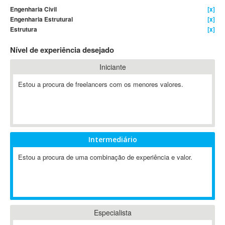
Engenharia Civil
[x]
4D Dimension
Engenharia Estrutural
[x]
802.11
Estrutura
[x]
A&P
Nível de experiência desejado
A-GPS
A2Billing
Iniciante
AAUS Scientific Diver
Estou a procura de freelancers com os menores valores.
Ab Initio
ABAP
Abaqus
ABBYY FineReader
Intermediário
ABIS
AbleCommerce
Estou a procura de uma combinação de experiência e valor.
Ableton
Ableton Live
Ableton Push
Abstract
Especialista
Abstract Window Toolkit (AWT)