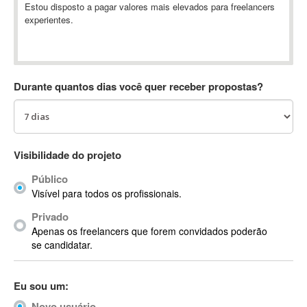
Estou disposto a pagar valores mais elevados para freelancers
Absynth
experientes.
AC Drives
AC3
ACARS
AccountMate
Durante quantos dias você quer receber propostas?
ACDSee
ACID Pro
ACPI
Visibilidade do projeto
Acrobat
Acrobat X
Público
Acronis
Visível para todos os profissionais.
ACT
Privado
Actian
Apenas os freelancers que forem convidados poderão
se candidatar.
Actimize
ActionScript
ActionScript 3
Eu sou um:
Active Directory
Novo usuário