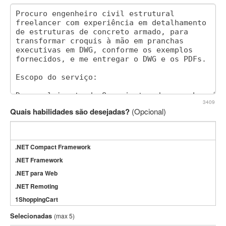
3409
Quais habilidades são desejadas?
(Opcional)
.NET Compact Framework
.NET Framework
.NET para Web
.NET Remoting
1ShoppingCart
3DS Max
Selecionadas
(max 5)
3GSM