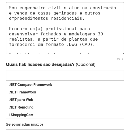
4018
Quais habilidades são desejadas?
(Opcional)
.NET Compact Framework
.NET Framework
.NET para Web
.NET Remoting
1ShoppingCart
3DS Max
Selecionadas
(max 5)
3GSM