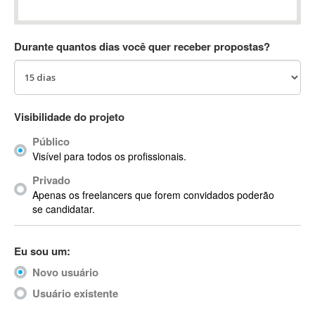
Absynth
AC Drives
Durante quantos dias você quer receber propostas?
AC3
ACARS
AccountMate
ACDSee
Visibilidade do projeto
ACID Pro
Público
ACPI
Visível para todos os profissionais.
Acrobat
Acrobat X
Privado
Apenas os freelancers que forem convidados poderão
Acronis
se candidatar.
ACT
Actian
Eu sou um:
Actimize
ActionScript
Novo usuário
ActionScript 3
Usuário existente
Active Directory