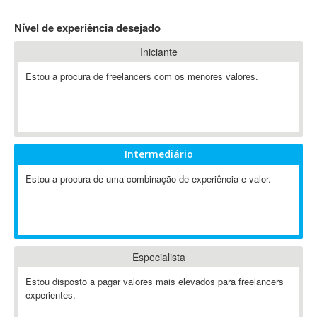
4D Dimension
Nível de experiência desejado
802.11
Iniciante
A&P
A-GPS
Estou a procura de freelancers com os menores valores.
A2Billing
AAUS Scientific Diver
Ab Initio
ABAP
Intermediário
Abaqus
Estou a procura de uma combinação de experiência e valor.
ABBYY FineReader
ABIS
AbleCommerce
Ableton
Especialista
Ableton Live
Ableton Push
Estou disposto a pagar valores mais elevados para freelancers
Abstract
experientes.
Abstract Window Toolkit (AWT)