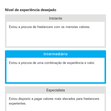
4D Dimension
Nível de experiência desejado
802.11
Iniciante
A&P
A-GPS
Estou a procura de freelancers com os menores valores.
A2Billing
AAUS Scientific Diver
Ab Initio
ABAP
Intermediário
Abaqus
Estou a procura de uma combinação de experiência e valor.
ABBYY FineReader
ABIS
AbleCommerce
Ableton
Especialista
Ableton Live
Ableton Push
Estou disposto a pagar valores mais elevados para freelancers
Abstract
experientes.
Abstract Window Toolkit (AWT)