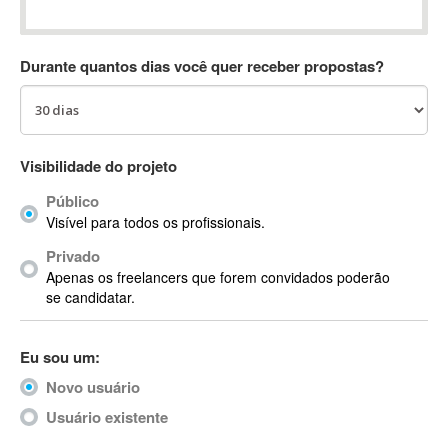
Absynth
AC Drives
Durante quantos dias você quer receber propostas?
AC3
ACARS
AccountMate
ACDSee
Visibilidade do projeto
ACID Pro
Público
ACPI
Visível para todos os profissionais.
Acrobat
Acrobat X
Privado
Apenas os freelancers que forem convidados poderão
Acronis
se candidatar.
ACT
Actian
Eu sou um:
Actimize
ActionScript
Novo usuário
ActionScript 3
Usuário existente
Active Directory