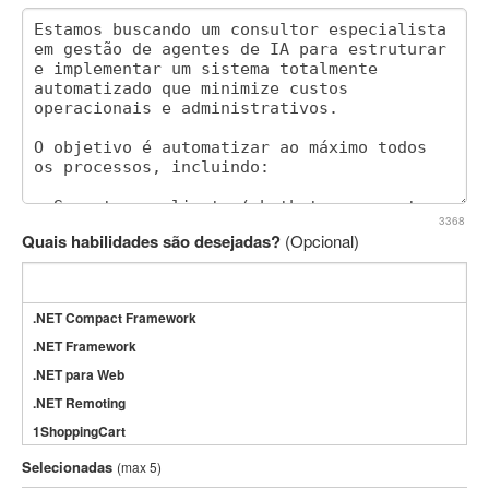
3368
Quais habilidades são desejadas?
(Opcional)
.NET Compact Framework
.NET Framework
.NET para Web
.NET Remoting
1ShoppingCart
3DS Max
Selecionadas
(max 5)
3GSM