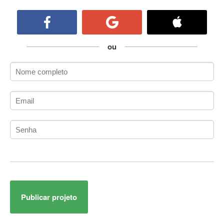
ActiveCollab
ActiveX
ActiveX Data Objects (ADO)
Ada
ou
Adianti Framework
ADK
Administração
Administração Acadêmica
Administração de Artistas e Repertórios
Administração de Banco de Dados
Administração de Redes
Administração PostgreSQL
Administrador de Sistemas
ADO.NET
ADO.NET Entity Framework
Publicar projeto
Adobe After Effects
Adobe AIR