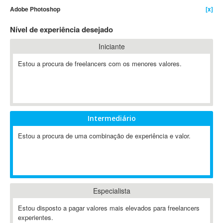
Adobe Photoshop
[x]
4D Dimension
802.11
Nível de experiência desejado
A&P
Iniciante
A-GPS
Estou a procura de freelancers com os menores valores.
A2Billing
AAUS Scientific Diver
Ab Initio
ABAP
Abaqus
Intermediário
ABBYY FineReader
Estou a procura de uma combinação de experiência e valor.
ABIS
AbleCommerce
Ableton
Ableton Live
Especialista
Ableton Push
Abstract
Estou disposto a pagar valores mais elevados para freelancers
experientes.
Abstract Window Toolkit (AWT)