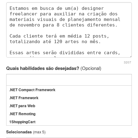
3207
Quais habilidades são desejadas?
(Opcional)
.NET Compact Framework
.NET Framework
.NET para Web
.NET Remoting
1ShoppingCart
3DS Max
Selecionadas
(max 5)
3GSM