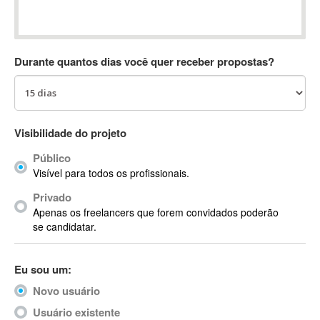
Absynth
AC Drives
AC3
Durante quantos dias você quer receber propostas?
ACARS
AccountMate
ACDSee
ACID Pro
Visibilidade do projeto
ACPI
Público
Acrobat
Visível para todos os profissionais.
Acrobat X
Privado
Acronis
Apenas os freelancers que forem convidados poderão
ACT
se candidatar.
Actian
Actimize
Eu sou um:
ActionScript
Novo usuário
ActionScript 3
Active Directory
Usuário existente