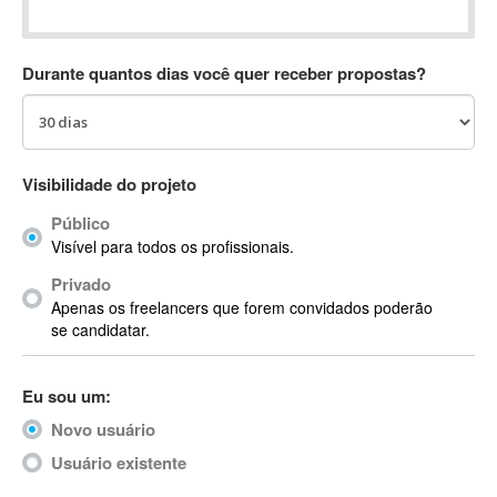
Absynth
AC Drives
Durante quantos dias você quer receber propostas?
AC3
ACARS
AccountMate
ACDSee
Visibilidade do projeto
ACID Pro
Público
ACPI
Visível para todos os profissionais.
Acrobat
Acrobat X
Privado
Apenas os freelancers que forem convidados poderão
Acronis
se candidatar.
ACT
Actian
Eu sou um:
Actimize
ActionScript
Novo usuário
ActionScript 3
Usuário existente
Active Directory