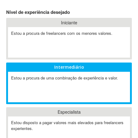
4D Dimension
Nível de experiência desejado
802.11
Iniciante
A&P
A-GPS
Estou a procura de freelancers com os menores valores.
A2Billing
AAUS Scientific Diver
Ab Initio
ABAP
Intermediário
Abaqus
Estou a procura de uma combinação de experiência e valor.
ABBYY FineReader
ABIS
AbleCommerce
Ableton
Especialista
Ableton Live
Ableton Push
Estou disposto a pagar valores mais elevados para freelancers
Abstract
experientes.
Abstract Window Toolkit (AWT)