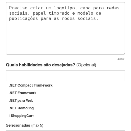
4887
Quais habilidades são desejadas?
(Opcional)
.NET Compact Framework
.NET Framework
.NET para Web
.NET Remoting
1ShoppingCart
3DS Max
Selecionadas
(max 5)
3GSM