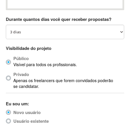
Absynth
AC Drives
Durante quantos dias você quer receber propostas?
AC3
ACARS
AccountMate
ACDSee
Visibilidade do projeto
ACID Pro
Público
ACPI
Visível para todos os profissionais.
Acrobat
Acrobat X
Privado
Apenas os freelancers que forem convidados poderão
Acronis
se candidatar.
ACT
Actian
Eu sou um:
Actimize
ActionScript
Novo usuário
ActionScript 3
Usuário existente
Active Directory