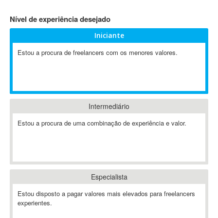
4D Dimension
Nível de experiência desejado
802.11
Iniciante
A&P
A-GPS
Estou a procura de freelancers com os menores valores.
A2Billing
AAUS Scientific Diver
Ab Initio
ABAP
Intermediário
Abaqus
Estou a procura de uma combinação de experiência e valor.
ABBYY FineReader
ABIS
AbleCommerce
Ableton
Especialista
Ableton Live
Ableton Push
Estou disposto a pagar valores mais elevados para freelancers
Abstract
experientes.
Abstract Window Toolkit (AWT)