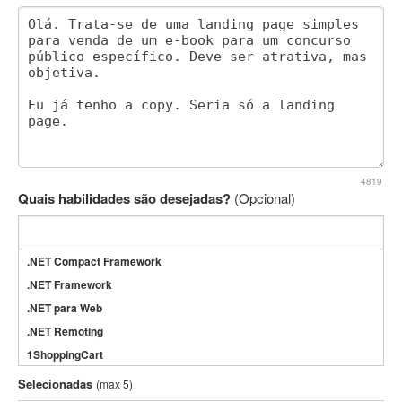
4819
Quais habilidades são desejadas?
(Opcional)
.NET Compact Framework
.NET Framework
.NET para Web
.NET Remoting
1ShoppingCart
3DS Max
Selecionadas
(max 5)
3GSM