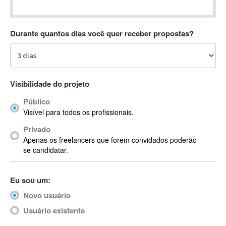
Absynth
AC Drives
Durante quantos dias você quer receber propostas?
AC3
ACARS
AccountMate
ACDSee
Visibilidade do projeto
ACID Pro
Público
ACPI
Visível para todos os profissionais.
Acrobat
Acrobat X
Privado
Apenas os freelancers que forem convidados poderão
Acronis
se candidatar.
ACT
Actian
Eu sou um:
Actimize
ActionScript
Novo usuário
ActionScript 3
Usuário existente
Active Directory