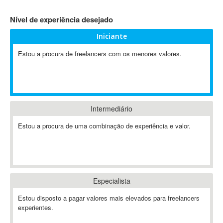
4D Dimension
Nível de experiência desejado
802.11
Iniciante
A&P
A-GPS
Estou a procura de freelancers com os menores valores.
A2Billing
AAUS Scientific Diver
Ab Initio
ABAP
Intermediário
Abaqus
Estou a procura de uma combinação de experiência e valor.
ABBYY FineReader
ABIS
AbleCommerce
Ableton
Especialista
Ableton Live
Ableton Push
Estou disposto a pagar valores mais elevados para freelancers
Abstract
experientes.
Abstract Window Toolkit (AWT)