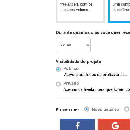
A&P
freelancers com os
uma comb
menores valores.
experiênci
A-GPS
A2Billing
AAUS Scientific Diver
Durante quantos dias você quer rec
Ab Initio
ABAP
Abaqus
ABBYY FineReader
Visibilidade do projeto
ABIS
Público
AbleCommerce
Visível para todos os profissionais.
Ableton
Privado
Ableton Live
Apenas os freelancers que forem co
Ableton Push
Abstract
Novo usuário
Eu sou um:
Abstract Window Toolkit (AWT)
Absynth
AC Drives