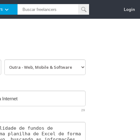
Login
rs
29