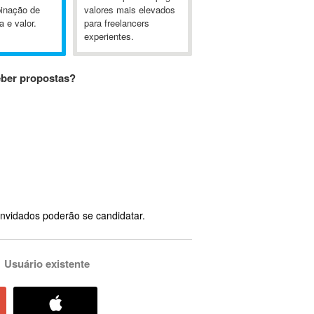
inação de
valores mais elevados
a e valor.
para freelancers
experientes.
eber propostas?
nvidados poderão se candidatar.
Usuário existente