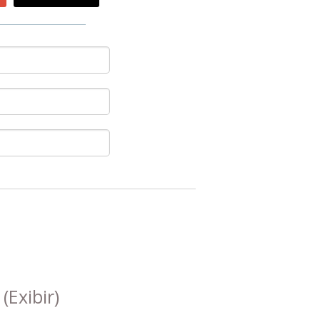
s
(Exibir)