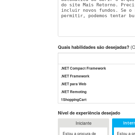
Quais habilidades são desejadas?
(O
.NET Compact Framework
.NET Framework
.NET para Web
.NET Remoting
1ShoppingCart
3DS Max
Nível de experiência desejado
3GSM
Iniciante
Inter
4D Dimension
802.11
Estou a procura de
Estou a p