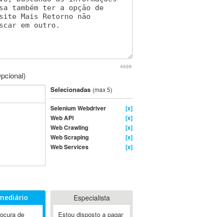
4699
pcional)
Selecionadas
(max 5)
Selenium Webdriver
[x]
Web API
[x]
Web Crawling
[x]
Web Scraping
[x]
Web Services
[x]
mediário
Especialista
rocura de
Estou disposto a pagar