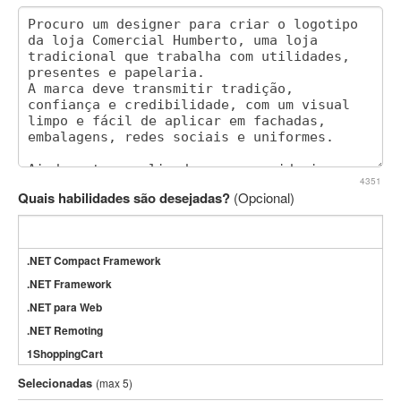
4351
Quais habilidades são desejadas?
(Opcional)
.NET Compact Framework
.NET Framework
.NET para Web
.NET Remoting
1ShoppingCart
3DS Max
Selecionadas
(max 5)
3GSM