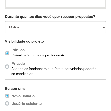
Absynth
AC Drives
Durante quantos dias você quer receber propostas?
AC3
ACARS
AccountMate
ACDSee
Visibilidade do projeto
ACID Pro
Público
ACPI
Visível para todos os profissionais.
Acrobat
Acrobat X
Privado
Apenas os freelancers que forem convidados poderão
Acronis
se candidatar.
ACT
Actian
Eu sou um:
Actimize
ActionScript
Novo usuário
ActionScript 3
Usuário existente
Active Directory