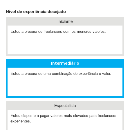
4D Dimension
Nível de experiência desejado
802.11
Iniciante
A&P
A-GPS
Estou a procura de freelancers com os menores valores.
A2Billing
AAUS Scientific Diver
Ab Initio
ABAP
Intermediário
Abaqus
Estou a procura de uma combinação de experiência e valor.
ABBYY FineReader
ABIS
AbleCommerce
Ableton
Especialista
Ableton Live
Ableton Push
Estou disposto a pagar valores mais elevados para freelancers
Abstract
experientes.
Abstract Window Toolkit (AWT)