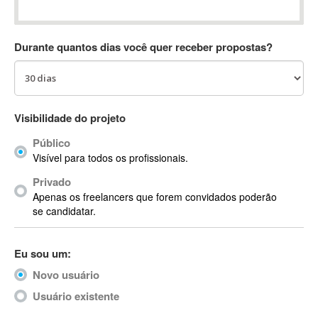
Absynth
AC Drives
Durante quantos dias você quer receber propostas?
AC3
ACARS
AccountMate
ACDSee
Visibilidade do projeto
ACID Pro
Público
ACPI
Visível para todos os profissionais.
Acrobat
Acrobat X
Privado
Apenas os freelancers que forem convidados poderão
Acronis
se candidatar.
ACT
Actian
Eu sou um:
Actimize
ActionScript
Novo usuário
ActionScript 3
Usuário existente
Active Directory