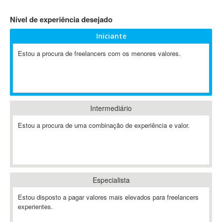
4D Dimension
Nível de experiência desejado
802.11
Iniciante
A&P
A-GPS
Estou a procura de freelancers com os menores valores.
A2Billing
AAUS Scientific Diver
Ab Initio
ABAP
Intermediário
Abaqus
Estou a procura de uma combinação de experiência e valor.
ABBYY FineReader
ABIS
AbleCommerce
Ableton
Especialista
Ableton Live
Ableton Push
Estou disposto a pagar valores mais elevados para freelancers
Abstract
experientes.
Abstract Window Toolkit (AWT)