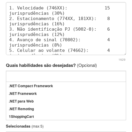
1629
Quais habilidades são desejadas?
(Opcional)
.NET Compact Framework
.NET Framework
.NET para Web
.NET Remoting
1ShoppingCart
3DS Max
Selecionadas
(max 5)
3GSM