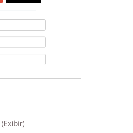
s
(Exibir)