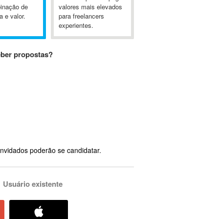
inação de
valores mais elevados
a e valor.
para freelancers
experientes.
eber propostas?
nvidados poderão se candidatar.
Usuário existente