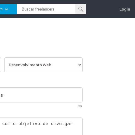
Login
rs
39