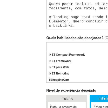
Quais habilidades são desejadas?
(O
.NET Compact Framework
.NET Framework
.NET para Web
.NET Remoting
1ShoppingCart
3DS Max
Nível de experiência desejado
3GSM
Iniciante
Inter
4D Dimension
802.11
Estou a procura de
Estou a p