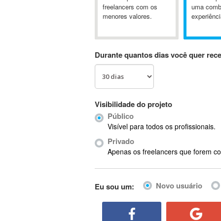
A&P
freelancers com os
uma comb
menores valores.
experiênci
A-GPS
A2Billing
AAUS Scientific Diver
Durante quantos dias você quer rec
Ab Initio
ABAP
Abaqus
ABBYY FineReader
Visibilidade do projeto
ABIS
Público
AbleCommerce
Visível para todos os profissionais.
Ableton
Privado
Ableton Live
Apenas os freelancers que forem co
Ableton Push
Abstract
Novo usuário
Eu sou um:
Abstract Window Toolkit (AWT)
Absynth
AC Drives