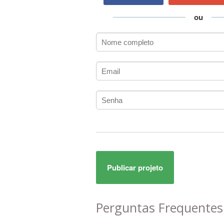
AC3
ACARS
ou
AccountMate
ACDSee
ACID Pro
ACPI
Acrobat
Acrobat X
Acronis
ACT
Actian
Actimize
ActionScript
Publicar projeto
ActionScript 3
Active Directory
ActiveCollab
Perguntas Frequente
ActiveX