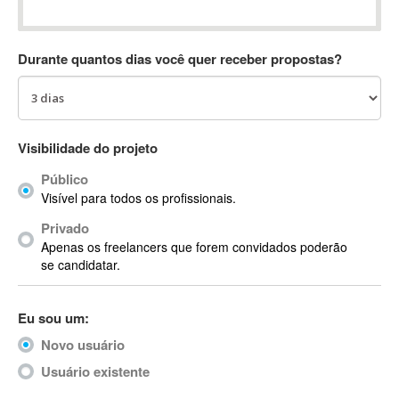
Absynth
AC Drives
Durante quantos dias você quer receber propostas?
AC3
ACARS
AccountMate
ACDSee
Visibilidade do projeto
ACID Pro
Público
ACPI
Visível para todos os profissionais.
Acrobat
Acrobat X
Privado
Apenas os freelancers que forem convidados poderão
Acronis
se candidatar.
ACT
Actian
Eu sou um:
Actimize
ActionScript
Novo usuário
ActionScript 3
Usuário existente
Active Directory