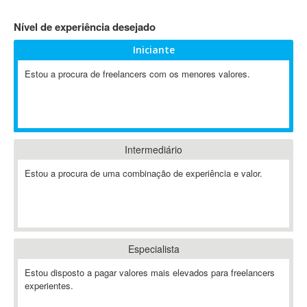
4D Dimension
Nível de experiência desejado
802.11
Iniciante
A&P
A-GPS
Estou a procura de freelancers com os menores valores.
A2Billing
AAUS Scientific Diver
Ab Initio
ABAP
Intermediário
Abaqus
Estou a procura de uma combinação de experiência e valor.
ABBYY FineReader
ABIS
AbleCommerce
Ableton
Especialista
Ableton Live
Ableton Push
Estou disposto a pagar valores mais elevados para freelancers
Abstract
experientes.
Abstract Window Toolkit (AWT)