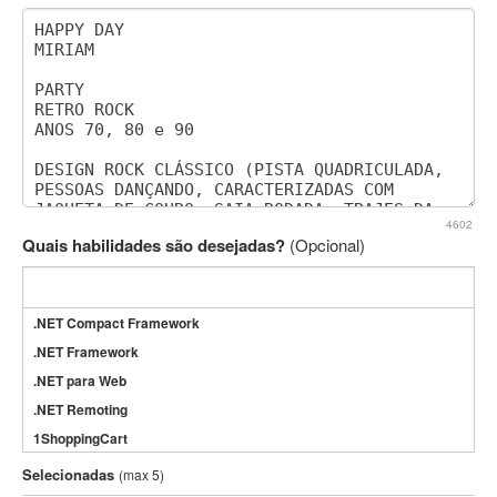
4602
Quais habilidades são desejadas?
(Opcional)
.NET Compact Framework
.NET Framework
.NET para Web
.NET Remoting
1ShoppingCart
3DS Max
Selecionadas
(max 5)
3GSM