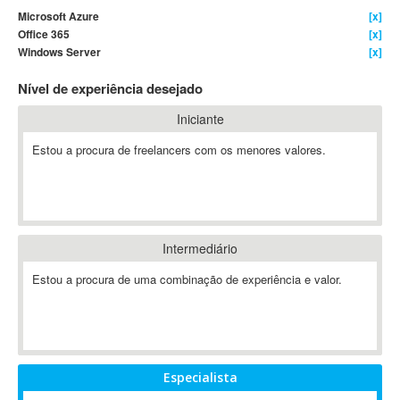
Microsoft Azure
[x]
4D Dimension
Office 365
[x]
802.11
Windows Server
[x]
A&P
Nível de experiência desejado
A-GPS
A2Billing
Iniciante
AAUS Scientific Diver
Estou a procura de freelancers com os menores valores.
Ab Initio
ABAP
Abaqus
ABBYY FineReader
Intermediário
ABIS
AbleCommerce
Estou a procura de uma combinação de experiência e valor.
Ableton
Ableton Live
Ableton Push
Abstract
Especialista
Abstract Window Toolkit (AWT)