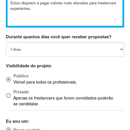
Estou disposto a pagar valores mais elevados para freelancers
Absynth
experientes.
AC Drives
AC3
ACARS
AccountMate
Durante quantos dias você quer receber propostas?
ACDSee
ACID Pro
ACPI
Visibilidade do projeto
Acrobat
Acrobat X
Público
Acronis
Visível para todos os profissionais.
ACT
Privado
Actian
Apenas os freelancers que forem convidados poderão
se candidatar.
Actimize
ActionScript
ActionScript 3
Eu sou um:
Active Directory
Novo usuário