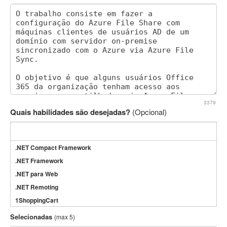
3379
Quais habilidades são desejadas?
(Opcional)
.NET Compact Framework
.NET Framework
.NET para Web
.NET Remoting
1ShoppingCart
3DS Max
Selecionadas
(max 5)
3GSM