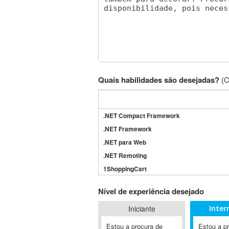
Quais habilidades são desejadas?
(O
.NET Compact Framework
.NET Framework
.NET para Web
.NET Remoting
1ShoppingCart
3DS Max
Nível de experiência desejado
3GSM
Iniciante
Inter
4D Dimension
802.11
Estou a procura de
Estou a p