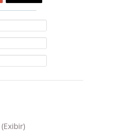
s
(Exibir)