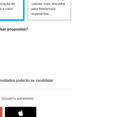
inação de
valores mais elevados
a e valor.
para freelancers
experientes.
eber propostas?
nvidados poderão se candidatar.
Usuário existente