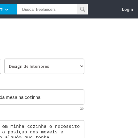
Login
rs
20