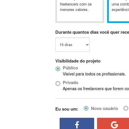
A&P
freelancers com os
uma comb
menores valores.
experiênci
A-GPS
A2Billing
AAUS Scientific Diver
Durante quantos dias você quer rec
Ab Initio
ABAP
Abaqus
ABBYY FineReader
Visibilidade do projeto
ABIS
Público
AbleCommerce
Visível para todos os profissionais.
Ableton
Privado
Ableton Live
Apenas os freelancers que forem co
Ableton Push
Abstract
Novo usuário
Eu sou um:
Abstract Window Toolkit (AWT)
Absynth
AC Drives