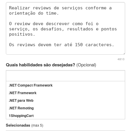
4810
Quais habilidades são desejadas?
(Opcional)
.NET Compact Framework
.NET Framework
.NET para Web
.NET Remoting
1ShoppingCart
3DS Max
Selecionadas
(max 5)
3GSM