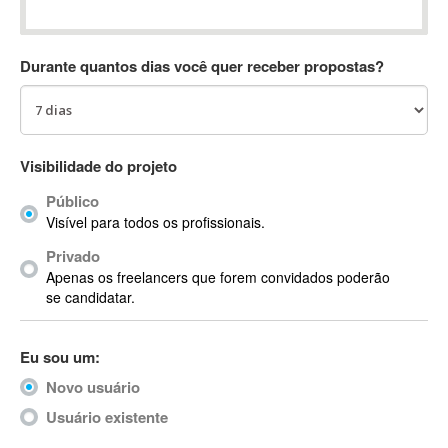
Absynth
AC Drives
Durante quantos dias você quer receber propostas?
AC3
ACARS
AccountMate
ACDSee
Visibilidade do projeto
ACID Pro
Público
ACPI
Visível para todos os profissionais.
Acrobat
Acrobat X
Privado
Apenas os freelancers que forem convidados poderão
Acronis
se candidatar.
ACT
Actian
Eu sou um:
Actimize
ActionScript
Novo usuário
ActionScript 3
Usuário existente
Active Directory