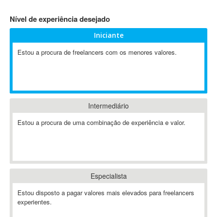
4D Dimension
Nível de experiência desejado
802.11
Iniciante
A&P
A-GPS
Estou a procura de freelancers com os menores valores.
A2Billing
AAUS Scientific Diver
Ab Initio
ABAP
Intermediário
Abaqus
Estou a procura de uma combinação de experiência e valor.
ABBYY FineReader
ABIS
AbleCommerce
Ableton
Especialista
Ableton Live
Ableton Push
Estou disposto a pagar valores mais elevados para freelancers
Abstract
experientes.
Abstract Window Toolkit (AWT)