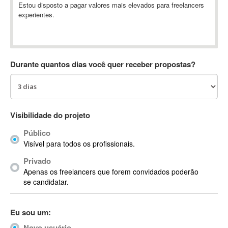
Estou disposto a pagar valores mais elevados para freelancers
Absynth
experientes.
AC Drives
AC3
ACARS
AccountMate
Durante quantos dias você quer receber propostas?
ACDSee
ACID Pro
ACPI
Visibilidade do projeto
Acrobat
Acrobat X
Público
Acronis
Visível para todos os profissionais.
ACT
Privado
Actian
Apenas os freelancers que forem convidados poderão
se candidatar.
Actimize
ActionScript
ActionScript 3
Eu sou um:
Active Directory
Novo usuário