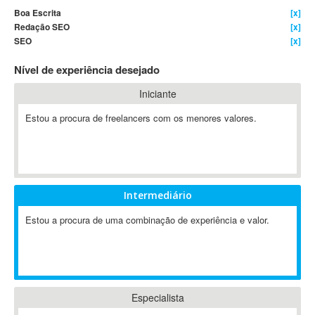
Boa Escrita
[x]
4D Dimension
Redação SEO
[x]
802.11
SEO
[x]
A&P
Nível de experiência desejado
A-GPS
A2Billing
Iniciante
AAUS Scientific Diver
Estou a procura de freelancers com os menores valores.
Ab Initio
ABAP
Abaqus
ABBYY FineReader
Intermediário
ABIS
AbleCommerce
Estou a procura de uma combinação de experiência e valor.
Ableton
Ableton Live
Ableton Push
Abstract
Especialista
Abstract Window Toolkit (AWT)