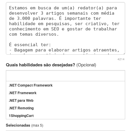
4214
Quais habilidades são desejadas?
(Opcional)
.NET Compact Framework
.NET Framework
.NET para Web
.NET Remoting
1ShoppingCart
3DS Max
Selecionadas
(max 5)
3GSM