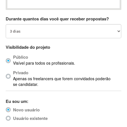
Absynth
AC Drives
Durante quantos dias você quer receber propostas?
AC3
ACARS
AccountMate
ACDSee
Visibilidade do projeto
ACID Pro
Público
ACPI
Visível para todos os profissionais.
Acrobat
Acrobat X
Privado
Apenas os freelancers que forem convidados poderão
Acronis
se candidatar.
ACT
Actian
Eu sou um:
Actimize
ActionScript
Novo usuário
ActionScript 3
Usuário existente
Active Directory