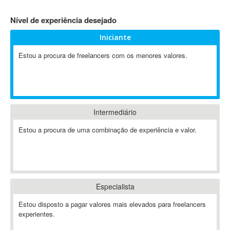
4D Dimension
Nível de experiência desejado
802.11
Iniciante
A&P
A-GPS
Estou a procura de freelancers com os menores valores.
A2Billing
AAUS Scientific Diver
Ab Initio
ABAP
Intermediário
Abaqus
Estou a procura de uma combinação de experiência e valor.
ABBYY FineReader
ABIS
AbleCommerce
Ableton
Especialista
Ableton Live
Ableton Push
Estou disposto a pagar valores mais elevados para freelancers
Abstract
experientes.
Abstract Window Toolkit (AWT)