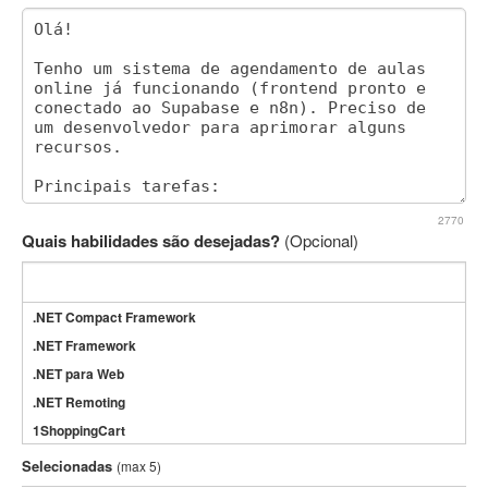
2770
Quais habilidades são desejadas?
(Opcional)
.NET Compact Framework
.NET Framework
.NET para Web
.NET Remoting
1ShoppingCart
3DS Max
Selecionadas
(max 5)
3GSM