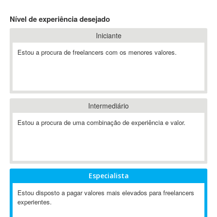
4D Dimension
Nível de experiência desejado
802.11
Iniciante
A&P
A-GPS
Estou a procura de freelancers com os menores valores.
A2Billing
AAUS Scientific Diver
Ab Initio
ABAP
Intermediário
Abaqus
Estou a procura de uma combinação de experiência e valor.
ABBYY FineReader
ABIS
AbleCommerce
Ableton
Especialista
Ableton Live
Ableton Push
Estou disposto a pagar valores mais elevados para freelancers
Abstract
experientes.
Abstract Window Toolkit (AWT)