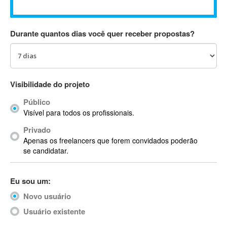
Absynth
AC Drives
Durante quantos dias você quer receber propostas?
AC3
ACARS
AccountMate
ACDSee
Visibilidade do projeto
ACID Pro
Público
ACPI
Visível para todos os profissionais.
Acrobat
Acrobat X
Privado
Apenas os freelancers que forem convidados poderão
Acronis
se candidatar.
ACT
Actian
Eu sou um:
Actimize
ActionScript
Novo usuário
ActionScript 3
Usuário existente
Active Directory