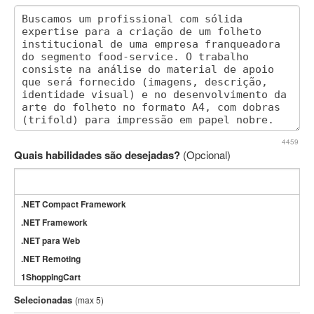
4459
Quais habilidades são desejadas?
(Opcional)
.NET Compact Framework
.NET Framework
.NET para Web
.NET Remoting
1ShoppingCart
3DS Max
Selecionadas
(max 5)
3GSM