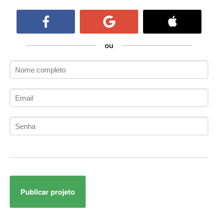
ActiveCollab
ActiveX
ActiveX Data Objects (ADO)
Ada
ou
Adianti Framework
ADK
Administração
Administração Acadêmica
Administração de Artistas e Repertórios
Administração de Banco de Dados
Administração de Redes
Administração PostgreSQL
Administrador de Sistemas
ADO.NET
ADO.NET Entity Framework
Publicar projeto
Adobe After Effects
Adobe AIR