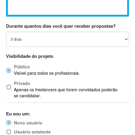
Absynth
AC Drives
AC3
Durante quantos dias você quer receber propostas?
ACARS
AccountMate
ACDSee
ACID Pro
Visibilidade do projeto
ACPI
Público
Acrobat
Visível para todos os profissionais.
Acrobat X
Privado
Acronis
Apenas os freelancers que forem convidados poderão
ACT
se candidatar.
Actian
Actimize
Eu sou um:
ActionScript
Novo usuário
ActionScript 3
Active Directory
Usuário existente