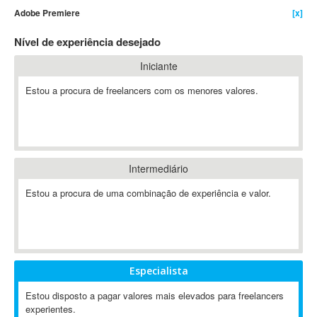
Adobe Premiere
[x]
4D Dimension
802.11
Nível de experiência desejado
A&P
Iniciante
A-GPS
Estou a procura de freelancers com os menores valores.
A2Billing
AAUS Scientific Diver
Ab Initio
ABAP
Abaqus
Intermediário
ABBYY FineReader
Estou a procura de uma combinação de experiência e valor.
ABIS
AbleCommerce
Ableton
Ableton Live
Especialista
Ableton Push
Abstract
Estou disposto a pagar valores mais elevados para freelancers
experientes.
Abstract Window Toolkit (AWT)