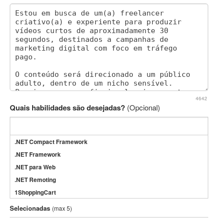
4642
Quais habilidades são desejadas?
(Opcional)
.NET Compact Framework
.NET Framework
.NET para Web
.NET Remoting
1ShoppingCart
3DS Max
Selecionadas
(max 5)
3GSM