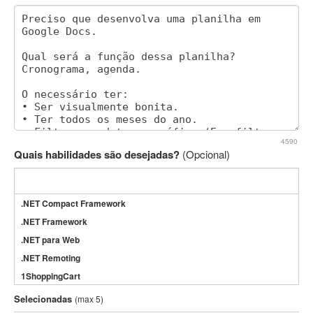
4590
Quais habilidades são desejadas?
(Opcional)
.NET Compact Framework
.NET Framework
.NET para Web
.NET Remoting
1ShoppingCart
3DS Max
Selecionadas
(max 5)
3GSM