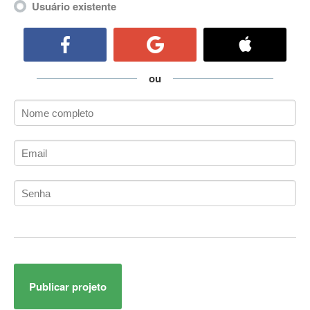
Usuário existente
ActiveCollab
ActiveX
ActiveX Data Objects (ADO)
Ada
ou
Adianti Framework
ADK
Administração
Administração Acadêmica
Administração de Artistas e Repertórios
Administração de Banco de Dados
Administração de Redes
Administração PostgreSQL
Administrador de Sistemas
ADO.NET
ADO.NET Entity Framework
Adobe After Effects
Publicar projeto
Adobe AIR