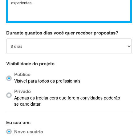
experientes.
Absynth
AC Drives
AC3
ACARS
Durante quantos dias você quer receber propostas?
AccountMate
ACDSee
ACID Pro
ACPI
Visibilidade do projeto
Acrobat
Público
Acrobat X
Visível para todos os profissionais.
Acronis
Privado
ACT
Apenas os freelancers que forem convidados poderão
Actian
se candidatar.
Actimize
ActionScript
Eu sou um:
ActionScript 3
Novo usuário
Active Directory