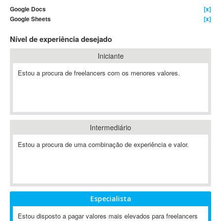
Google Docs
[x]
4D Dimension
Google Sheets
[x]
802.11
Nível de experiência desejado
A&P
A-GPS
Iniciante
A2Billing
Estou a procura de freelancers com os menores valores.
AAUS Scientific Diver
Ab Initio
ABAP
Abaqus
Intermediário
ABBYY FineReader
ABIS
Estou a procura de uma combinação de experiência e valor.
AbleCommerce
Ableton
Ableton Live
Ableton Push
Especialista
Abstract
Estou disposto a pagar valores mais elevados para freelancers
Abstract Window Toolkit (AWT)